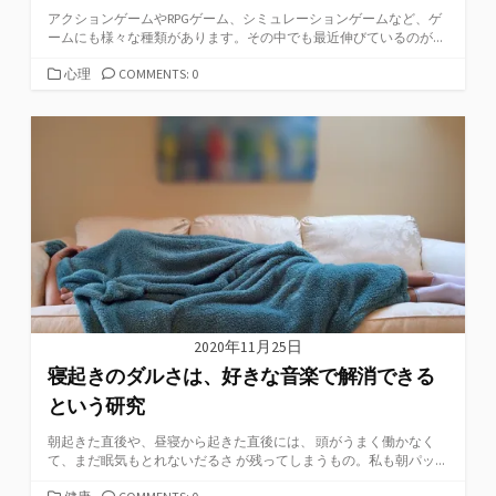
アクションゲームやRPGゲーム、シミュレーションゲームなど、ゲ
ームにも様々な種類があります。その中でも最近伸びているのが...
カ
心理
COMMENTS: 0
テ
ゴ
リ
ー
2020年11月25日
寝起きのダルさは、好きな音楽で解消できる
という研究
朝起きた直後や、昼寝から起きた直後には、 頭がうまく働かなく
て、まだ眠気もとれないだるさ が残ってしまうもの。私も朝パッ...
カ