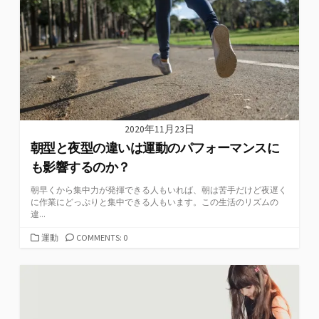
ー
2020年11月23日
朝型と夜型の違いは運動のパフォーマンスに
も影響するのか？
朝早くから集中力が発揮できる人もいれば、朝は苦手だけど夜遅く
に作業にどっぷりと集中できる人もいます。この生活のリズムの
違...
カ
運動
COMMENTS: 0
テ
ゴ
リ
ー