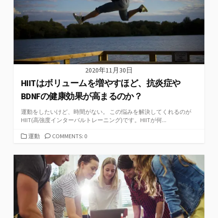
2020年11月30日
HIITはボリュームを増やすほど、抗炎症や
BDNFの健康効果が高まるのか？
運動をしたいけど、時間がない。 この悩みを解決してくれるのが
HIIT(高強度インターバルトレーニング)です。HIITが何...
カ
運動
COMMENTS: 0
テ
ゴ
リ
ー