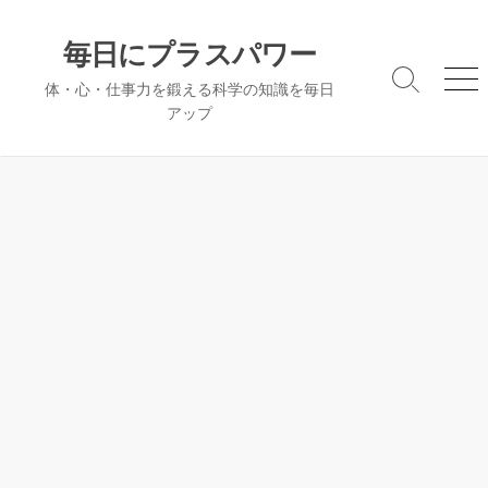
コ
ン
毎日にプラスパワー
テ
検
メ
体・心・仕事力を鍛える科学の知識を毎日
ン
索
ニ
アップ
ツ
切
ュ
へ
り
ー
替
ス
え
キ
ッ
プ