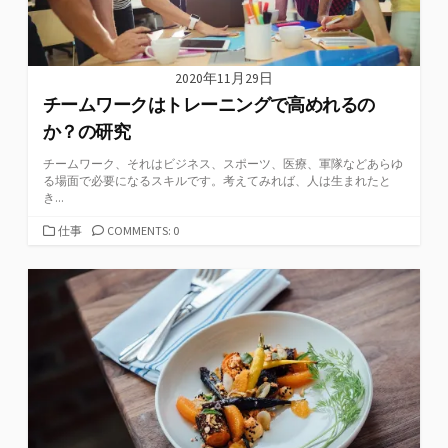
2020年11月29日
チームワークはトレーニングで高めれるの
か？の研究
チームワーク、それはビジネス、スポーツ、医療、軍隊などあらゆ
る場面で必要になるスキルです。考えてみれば、人は生まれたと
き...
カ
仕事
COMMENTS: 0
テ
ゴ
リ
ー