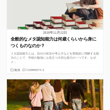
2020年11月22日
全般的なメタ認知能力は何歳くらいから身に
つくものなのか？
メタ認知能力とは、自分の状況や考え方などを客観的に理解する能
力のことで、学校の勉強にも役立つ大切な能力の一つです。なぜ
メ...
カ
勉強
COMMENTS: 0
テ
ゴ
リ
ー