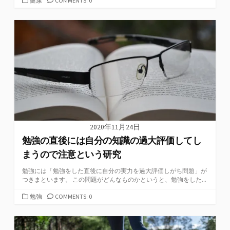
健康
COMMENTS: 0
テ
ゴ
リ
ー
2020年11月24日
勉強の直後には自分の知識の過大評価してし
まうので注意という研究
勉強には「勉強をした直後に自分の実力を過大評価しがち問題」が
つきまといます。 この問題がどんなものかというと、勉強をした...
カ
勉強
COMMENTS: 0
テ
ゴ
リ