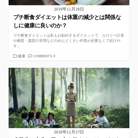
2020年11月28日
プチ断食ダイエットは体重の減少とは関係な
しに健康に良いのか？
プチ断食ダイエットは私もお勧めするダイエットで、カロリー計算
や糖質・脂質の管理などのめんどくさい作業が必要なくて続けや
す...
カ
健康
COMMENTS: 0
テ
ゴ
リ
ー
2020年11月27日