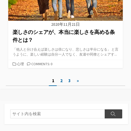
2020年11月21日
楽しさのシェアが、本当に楽しさを高める条
件とは？
「他人と分け合えば楽しさは倍になり、悲しさは半分になる」 と言
うように、楽しい経験は自分一人でなく、友達や同僚とシェアす...
カ
心理
COMMENTS: 0
テ
ゴ
投
1
2
3
»
リ
ー
稿
の
ペ
検
検
索
ー
索