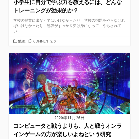
小学生に自分で学ぶ力を教えるには、どんな
トレーニングが効果的か？
学校の授業に出なくてはいけなかったり、学校の宿題をやらなけれ
ばいけなかったり、勉強がすっかり受け身になって、やらされて
い...
カ
勉強
COMMENTS: 0
テ
ゴ
リ
ー
2020年11月26日
コンピュータと戦うよりも、人と戦うオンラ
インゲームの方が楽しいよねという研究