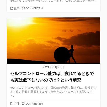
事にとってのモチベーションになります。 仕事は人生の多くの時...
カ
仕事
COMMENTS: 0
テ
ゴ
リ
ー
2021年8月25日
セルフコントロール能力は、疲れてるときで
も実は低下しないのでは？という研究
セルフコントロール能力とは、目の前の誘惑に負けずに、長期的に
より良い行動を選択するように自分をコントロールする能力のこ
と...
カ
心理
COMMENTS: 0