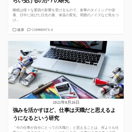
らい受けるのか？の研究
睡眠は様々な要因の影響を受けるもので、食事のタイミングや栄
養、日中に浴びた日光の量、体温の変化、周囲のノイズなど気をつ
け...
カ
健康
COMMENTS: 0
テ
ゴ
リ
ー
2021年8月26日
強みを活かすほど、仕事は天職だと思えるよ
うになるという研究
「今の仕事が自分にとっての天職だ」と思えることは、何よりも仕