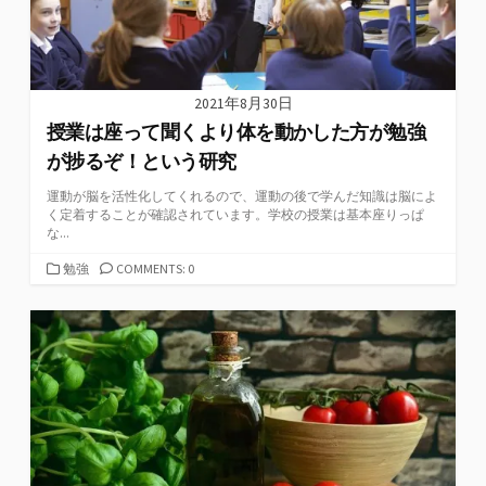
2021年8月30日
授業は座って聞くより体を動かした方が勉強
が捗るぞ！という研究
運動が脳を活性化してくれるので、運動の後で学んだ知識は脳によ
く定着することが確認されています。学校の授業は基本座りっぱ
な...
カ
勉強
COMMENTS: 0
テ
ゴ
リ
ー