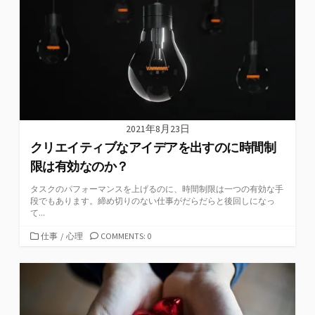
ー
2021年8月23日
クリエイティブなアイデアを出すのに時間制
限は有効なのか？
タスクのパフォーマンスを上げるのに、時間制限は一つの有効な手
段でもあります。締め切りのない仕事がだらだらと後回しになっ
て...
カ
仕事
/
心理
COMMENTS: 0
テ
ゴ
リ
ー