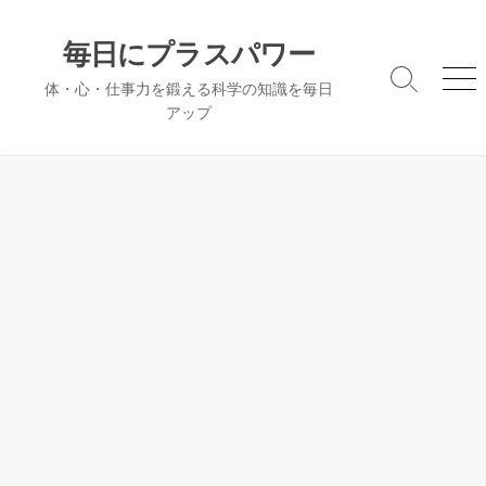
コ
ン
毎日にプラスパワー
テ
検
メ
体・心・仕事力を鍛える科学の知識を毎日
ン
索
ニ
アップ
ツ
切
ュ
へ
り
ー
替
ス
え
キ
ッ
プ