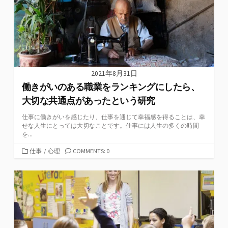
2021年8月31日
働きがいのある職業をランキングにしたら、
大切な共通点があったという研究
仕事に働きがいを感じたり、仕事を通じて幸福感を得ることは、幸
せな人生にとっては大切なことです。仕事には人生の多くの時間
を...
カ
仕事
/
心理
COMMENTS: 0
テ
ゴ
リ
ー