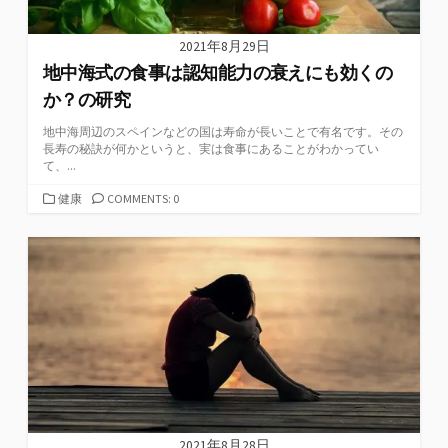
2021年8月29日
地中海式の食事は認知能力の衰えにも効くの
か？の研究
地中海周辺のスペインなどの国は寿命が長いことで有名です。その
長寿の秘訣が何かというと、実は食事にあることがわかってい
て、...
カ
健康
COMMENTS: 0
テ
ゴ
リ
ー
2021年8月28日