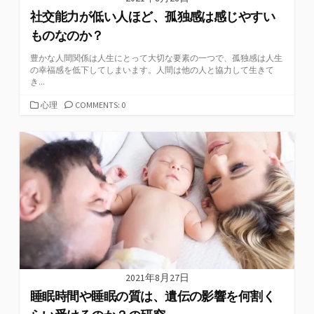
社交能力が低い人ほど、孤独感は感じやすい
ものなのか？
豊かな人間関係は人生にとって大切な要素の一つで、孤独感は人生
の幸福感を低下してしまいます。人間は他の人と協力して生きて
き...
カ
心理
COMMENTS: 0
テ
ゴ
リ
ー
2021年8月27日
睡眠時間や睡眠の質は、遺伝の影響を何割く