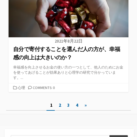
2021年8月22日
自分で寄付することを選んだ人の方が、幸福
感の向上は大きいのか？
幸福感を向上させるお金の使い方の一つとして、他人のためにお金
を使ってあげることが効果ありと心理学の研究で分かっていま
す。...
カ
心理
COMMENTS: 0
テ
ゴ
投
1
2
3
4
»
リ
ー
稿
の
ペ