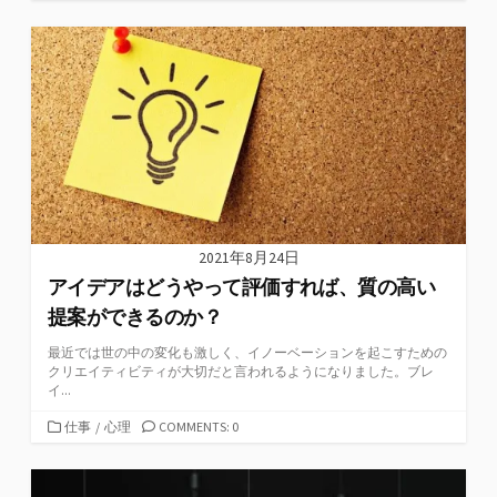
テ
ゴ
リ
ー
2021年8月24日
アイデアはどうやって評価すれば、質の高い
提案ができるのか？
最近では世の中の変化も激しく、イノーベーションを起こすための
クリエイティビティが大切だと言われるようになりました。ブレ
イ...
カ
仕事
/
心理
COMMENTS: 0
テ
ゴ
リ