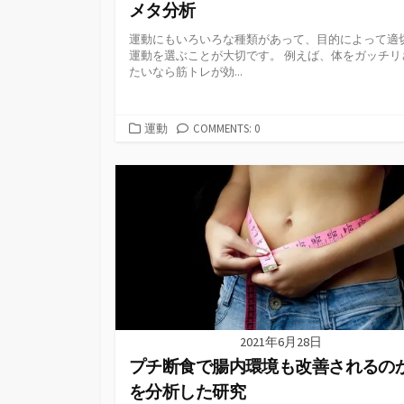
メタ分析
運動にもいろいろな種類があって、目的によって適
運動を選ぶことが大切です。 例えば、体をガッチリ
たいなら筋トレが効...
カ
運動
COMMENTS: 0
テ
ゴ
リ
ー
2021年6月28日
プチ断食で腸内環境も改善されるの
を分析した研究