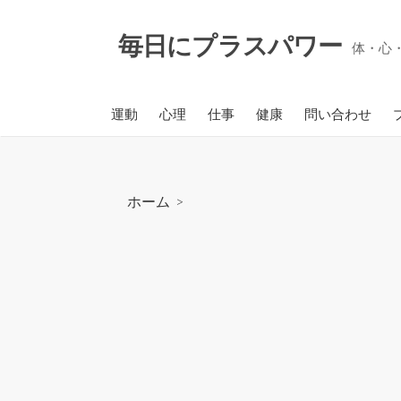
コ
ン
毎日にプラスパワー
体・心
テ
ン
ツ
運動
心理
仕事
健康
問い合わせ
へ
ス
キ
ッ
ホーム
>
プ