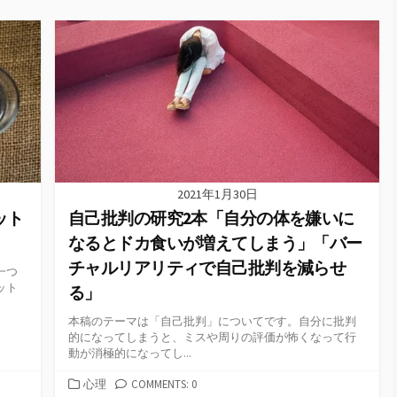
テ
ゴ
リ
ー
2021年1月30日
ット
自己批判の研究2本「自分の体を嫌いに
なるとドカ食いが増えてしまう」「バー
チャルリアリティで自己批判を減らせ
一つ
ット
る」
本稿のテーマは「自己批判」についてです。自分に批判
的になってしまうと、ミスや周りの評価が怖くなって行
動が消極的になってし...
カ
心理
COMMENTS: 0