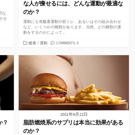
な人が痩せるには、どんな運動が最適な
のか？
切な
させ
運動にも有酸素運動や筋トレ、あるいはその組み合わせ
など、いくつかの種類があります。当然、どの種類の運
動をするのかによって...
カ
健康
/
運動
COMMENTS: 0
テ
ゴ
リ
ー
2021年6月22日
か？
脂肪燃焼系のサプリは本当に効果がある
のか？