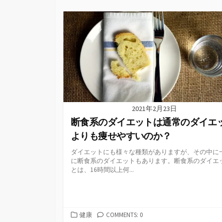
テ
ゴ
リ
ー
2021年2月23日
断食系のダイエットは通常のダイエ
よりも痩せやすいのか？
ダイエットにも様々な種類がありますが、その中に
に断食系のダイエットもあります。断食系のダイエ
とは、16時間以上何...
カ
健康
COMMENTS: 0