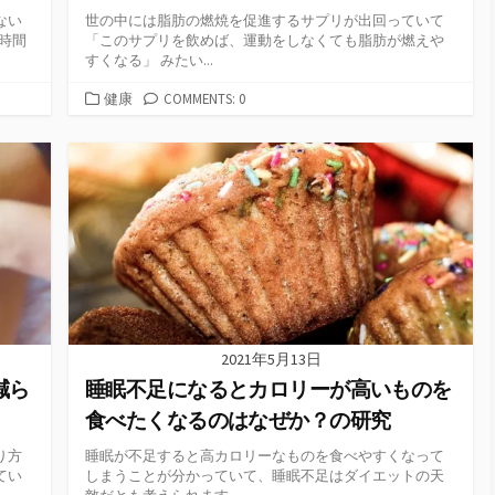
ない
世の中には脂肪の燃焼を促進するサプリが出回っていて
時間
「このサプリを飲めば、運動をしなくても脂肪が燃えや
すくなる」 みたい...
カ
健康
COMMENTS: 0
テ
ゴ
リ
ー
2021年5月13日
減ら
睡眠不足になるとカロリーが高いものを
食べたくなるのはなぜか？の研究
り方
睡眠が不足すると高カロリーなものを食べやすくなって
てい
しまうことが分かっていて、睡眠不足はダイエットの天