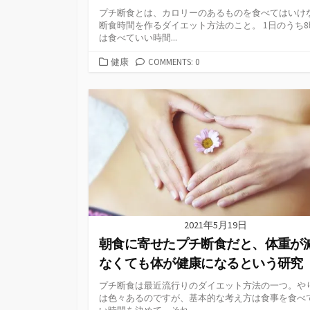
プチ断食とは、カロリーのあるものを食べてはいけ
断食時間を作るダイエット方法のこと。 1日のうち8
は食べていい時間...
カ
健康
COMMENTS: 0
テ
ゴ
リ
ー
2021年5月19日
朝食に寄せたプチ断食だと、体重が
なくても体が健康になるという研究
プチ断食は最近流行りのダイエット方法の一つ。や
は色々あるのですが、基本的な考え方は食事を食べ