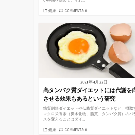
い時間を決めて、それ...
カ
健康
COMMENTS: 0
テ
ゴ
リ
ー
2021年4月22日
高タンパク質ダイエットには代謝を
させる効果もあるという研究
糖質制限ダイエットや低脂質ダイエットなど、摂取
マクロ栄養素（炭水化物、脂質、タンパク質）のバ
スを変えることはダイ...
カ
健康
COMMENTS: 0