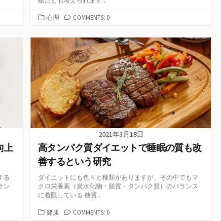
敵だとも考えられます...
カ
心理
COMMENTS: 0
テ
ゴ
リ
ー
2021年3月18日
向上
高タンパク質ダイエットで睡眠の質も改
善するという研究
する
ダイエットにも色々と種類がありますが、その中でもマ
ラン
クロ栄養素（炭水化物・脂質・タンパク質）のバランス
に着眼している 糖質...
カ
健康
COMMENTS: 0