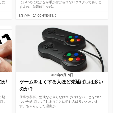
しに
にいいのになかなか手が付けられないタスクってありま
すよね。先延ばしを起...
カ
心理
COMMENTS: 0
テ
ゴ
リ
ー
2020年9月19日
のが
ゲームをよくする人ほど先延ばしは多い
のか？
て期
仕事や家事、勉強などやらなければいけないことをつい
ばし
つい先延ばししてしまうことに悩む人は多いと思いま
す。ちゃんとした理由が...