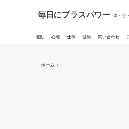
コ
ン
毎日にプラスパワー
体・心
テ
ン
ツ
運動
心理
仕事
健康
問い合わせ
へ
ス
キ
ッ
ホーム
>
プ