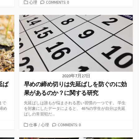
カ
心理
COMMENTS: 0
テ
ゴ
リ
ー
2020年7月27日
延ば
早めの締め切りは先延ばしを防ぐのに効
果があるのか？に関する研究
まで
先延ばしは誰もが悩まされる悪い習慣の一つです。 学生
締め
を対象にしたデータによると、 46%の学生が自分は先延
ばしの常習犯だ...
カ
仕事
/
心理
COMMENTS: 0
テ
ゴ