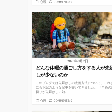
カ
心理
COMMENTS: 0
テ
ゴ
リ
ー
2020年8月2日
どんな休暇の過ごし方をする人が先
しが少ないのか
このブログでは先延ばしの改善方法について、これ
にも下記のような記事を書いてきました。 「早めの
切りが先延ばしに効...
カ
心理
COMMENTS: 0
テ
ゴ