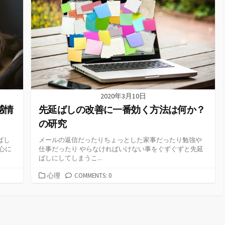
リ
ー
2020年3月10日
感情
先延ばしの改善に一番効く方法は何か？
の研究
ばし
メールの返信だったりちょっとした家事だったり勉強や
心に
仕事だったり やらなければいけない事をぐずぐずと先延
ばしにしてしまうこ...
カ
心理
COMMENTS: 0
テ
ゴ
リ
ー