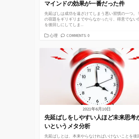
マインドの効果が一番だった件
先延ばしは成功を遠ざけてしまう悪い習慣の一つ。 
の宿題をギリギリまでやらなかったり、得意でない
を後回しにしてしま...
カ
心理
COMMENTS: 0
テ
ゴ
リ
ー
2021年6月10日
先延ばしをしやすい人ほど未来思考
いというメタ分析
先延ばしとは、本来やらなければいけないことを後