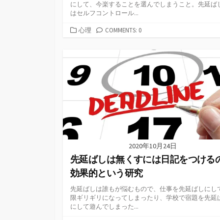
にして、今楽することを選んでしまうこと。先延ば
はセルフコントロール...
カ
心理
COMMENTS: 0
テ
ゴ
リ
ー
2020年10月24日
先延ばしは無くすには日記をつける
効果的という研究
先延ばしは誰もが悩むもので、仕事を先延ばしにし
限ギリギリになってしまったり、学校で宿題を先延
にして遊んでしまった...