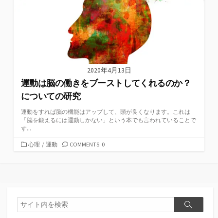
2020年4月13日
運動は脳の働きをブーストしてくれるのか？
についての研究
運動をすれば脳の機能はアップして、頭が良くなります。これは
「脳を鍛えるには運動しかない」という本でも言われていることで
す...
カ
心理
/
運動
COMMENTS: 0
テ
ゴ
リ
ー
検
検
索
索