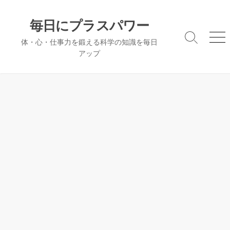
コ
ン
毎日にプラスパワー
テ
検
メ
体・心・仕事力を鍛える科学の知識を毎日
ン
索
ニ
アップ
ツ
切
ュ
へ
り
ー
替
ス
え
キ
ッ
プ