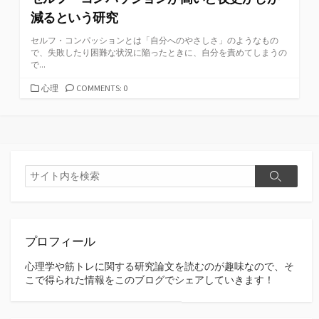
減るという研究
セルフ・コンパッションとは「自分へのやさしさ」のようなもの
で、失敗したり困難な状況に陥ったときに、自分を責めてしまうの
で...
カ
心理
COMMENTS: 0
テ
ゴ
リ
ー
検
検
索
索
プロフィール
心理学や筋トレに関する研究論文を読むのが趣味なので、そ
こで得られた情報をこのブログでシェアしていきます！