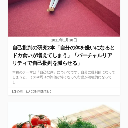
2021年1月30日
自己批判の研究2本「自分の体を嫌いになると
ドカ食いが増えてしまう」「バーチャルリア
リティで自己批判を減らせる」
本稿のテーマは「自己批判」についてです。自分に批判的になって
しまうと、ミスや周りの評価が怖くなって行動が消極的になって
し...
カ
心理
COMMENTS: 0
テ
ゴ
リ
ー