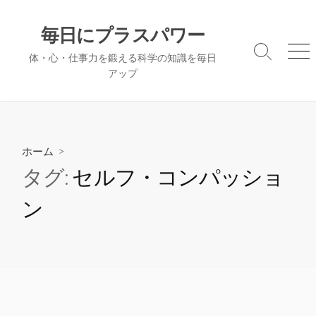
コ
ン
毎日にプラスパワー
テ
検
メ
体・心・仕事力を鍛える科学の知識を毎日
ン
索
ニ
アップ
ツ
切
ュ
へ
り
ー
替
ス
え
キ
ッ
ホーム
>
プ
タグ:
セルフ・コンパッショ
ン