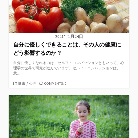
2021年1月24日
自分に優しくできることは、その人の健康に
どう影響するのか？
自分に優しくなれる力は、セルフ・コンパッションともいって、心
理学の世界で研究が進んでいます。セルフ・コンパッションは、
悲...
カ
健康
/
心理
COMMENTS: 0
テ
ゴ
リ
ー