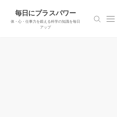
コ
ン
毎日にプラスパワー
テ
検
メ
体・心・仕事力を鍛える科学の知識を毎日
ン
索
ニ
アップ
ツ
切
ュ
へ
り
ー
替
ス
え
キ
ッ
プ