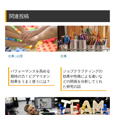
ッ
ア
ア
ア
ク
マ
関連投稿
ー
ク
に
保
存
仕事
/
心理
仕事
パフォーマンスを高める
ジョブクラフティングの
期待の力！ピグマリオン
効果や性格による違いな
効果をうまく使うには？
どの関係を分析してくれ
た研究の話