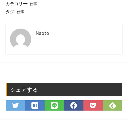
カテゴリー:
仕事
タグ:
仕事
Naoto
シェアする
は
Fee
Twitter
LINE
Facebook
Pocket
て
で
で
で
で
に
な
購
シ
シ
シ
保
ブ
読
ェ
ェ
ェ
存