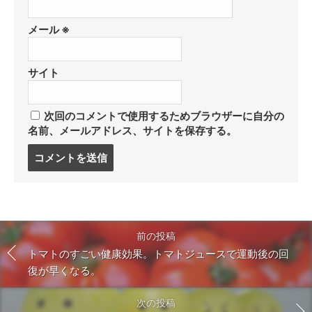
メール
※
サイト
次回のコメントで使用するためブラウザーに自分の
名前、メールアドレス、サイトを保存する。
コ
メ
ン
ト
す
る
前の投稿
トマトのすごい健康効果。トマトジュースで運動後の回
復が早くなる。
次の投稿