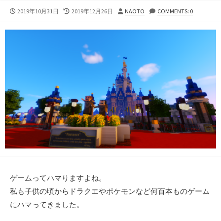
公
最
投
2019年10月31日
2019年12月26日
NAOTO
COMMENTS: 0
開
終
稿
日
更
者
新
日
ゲームってハマりますよね。
私も子供の頃からドラクエやポケモンなど何百本ものゲーム
にハマってきました。