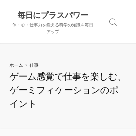
コ
ン
毎日にプラスパワー
テ
検
メ
体・心・仕事力を鍛える科学の知識を毎日
ン
索
ニ
アップ
ツ
切
ュ
へ
り
ー
替
ス
え
キ
ッ
ホーム
>
仕事
プ
ゲーム感覚で仕事を楽しむ、
ゲーミフィケーションのポ
イント