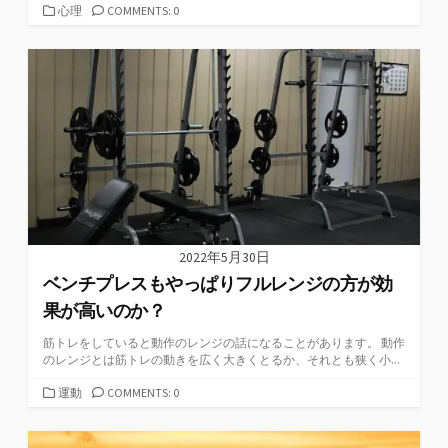
カ
心理
COMMENTS: 0
テ
ゴ
リ
ー
2022年5月30日
ベンチプレスもやっぱりフルレンジの方が効
果が高いのか？
筋トレをしていると動作のレンジの話になることがあります。 動作
のレンジとは筋トレの動きを広く大きくとるか、それとも狭く小...
カ
運動
COMMENTS: 0
テ
ゴ