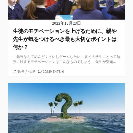
2022年10月23日
生徒のモチベーションを上げるために、親や
先生が気をつけるべき最も大切なポイントは
何か？
「勉強なんてめんどくさいしゲームしたい」 多くの学生にとって勉
強に対するモチベーションはこんなものでしょう。 先生が宿題...
カ
勉強
/
心理
COMMENTS: 0
テ
ゴ
リ
ー