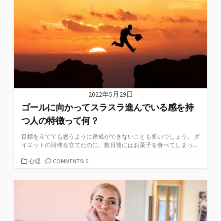
リ
ー
2022年5月29日
ゴールに向かってスラスラ進んでいる感を持
つ人の特徴って何？
目標を立てても思うように達成ができないことも多いでしょう。 ダ
イエットの目標を立てたのに、数日後にはお菓子を食べてしまっ...
カ
心理
COMMENTS: 0
テ
ゴ
リ
ー