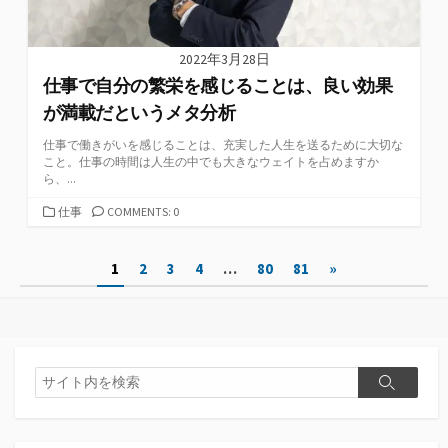
2022年3月28日
仕事で自分の繁栄を感じることは、良い効果
が満載だというメタ分析
仕事で働きがいを感じることは、充実した人生を送るために大切な
こと。仕事の時間は人生の中でも大きなウェイトを占めますか
ら、...
カ
仕事
COMMENTS: 0
テ
ゴ
投
1
2
3
4
…
80
81
»
リ
ー
稿
の
ペ
検
検
索
ー
索
ジ