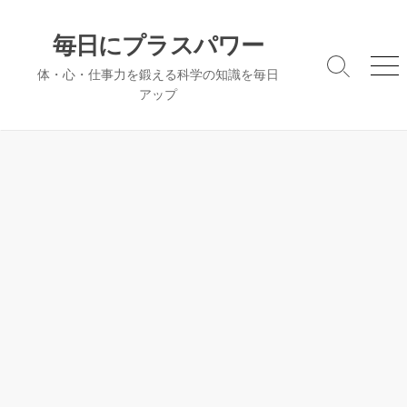
コ
ン
毎日にプラスパワー
テ
検
メ
体・心・仕事力を鍛える科学の知識を毎日
ン
索
ニ
アップ
ツ
切
ュ
へ
り
ー
替
ス
え
キ
ッ
プ