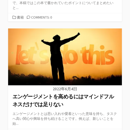
で、本稿ではこの本で書かれていたポイントについてまとめたい
と...
カ
書籍
COMMENTS: 0
テ
ゴ
リ
ー
2022年6月4日
エンゲージメントを高めるにはマインドフル
ネスだけでは足りない
エンゲージメントとは思い入れや愛着といった意味を持ち、タスク
へ高い関心や興味を持ち続けることです。例えば、新しいことを
始...