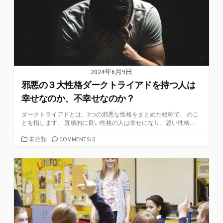
2024年6月9日
邪悪の３大性格ダークトライアドを持つ人は
幸せなのか、不幸せなのか？
ダークトライアドとは、3つの邪悪な性格をまとめた総称で、 のこ
とを指します。 直感的に良い性格の人は幸せになり、悪い性格...
カ
未分類
COMMENTS: 0
テ
ゴ
リ
ー