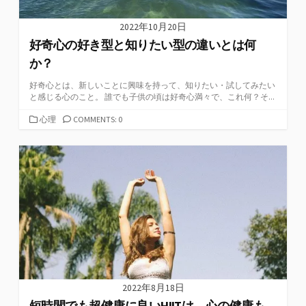
2022年10月20日
好奇心の好き型と知りたい型の違いとは何
か？
好奇心とは、新しいことに興味を持って、知りたい・試してみたい
と感じる心のこと。 誰でも子供の頃は好奇心満々で、これ何？そ...
カ
心理
COMMENTS: 0
テ
ゴ
リ
ー
2022年8月18日
短時間でも超健康に良いHIITは、心の健康も