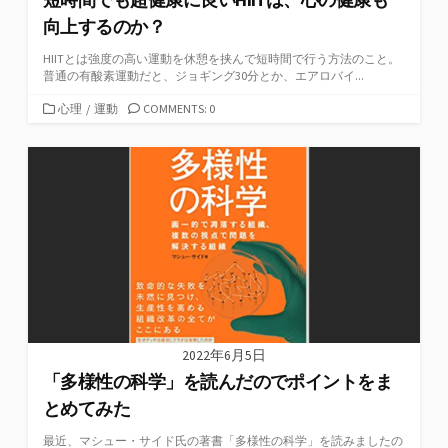
向上するのか？
HIITとは強度の高い運動を休憩を挟んで短時間で行う方法のこと。
普通の有酸素運動だと、ジョギング30分とか、エアロバイ...
カ
心理
/
運動
COMMENTS: 0
テ
ゴ
リ
ー
2022年6月5日
「多様性の科学」を読んだのでポイントをま
とめてみた
最近、マシュー・サイド氏の著書「多様性の科学」を読みましたの