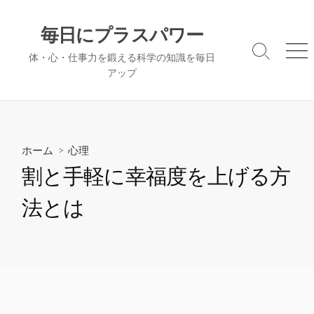
コ
ン
毎日にプラスパワー
テ
検
メ
体・心・仕事力を鍛える科学の知識を毎日
ン
索
ニ
アップ
ツ
切
ュ
へ
り
ー
替
ス
え
キ
ッ
ホーム
>
心理
プ
割と手軽に幸福度を上げる方
法とは