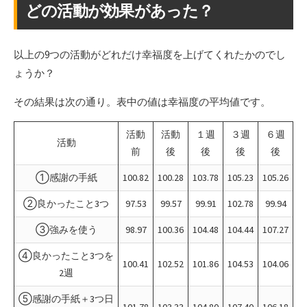
どの活動が効果があった？
以上の9つの活動がどれだけ幸福度を上げてくれたかのでし
ょうか？
その結果は次の通り。表中の値は幸福度の平均値です。
活動
活動
１週
３週
６週
活動
前
後
後
後
後
①感謝の手紙
100.82
100.28
103.78
105.23
105.26
②良かったこと3つ
97.53
99.57
99.91
102.78
99.94
③強みを使う
98.97
100.36
104.48
104.44
107.27
④良かったこと3つを
100.41
102.52
101.86
104.53
104.06
2週
⑤感謝の手紙＋3つ日
101.78
103.33
104.80
107.40
106.18