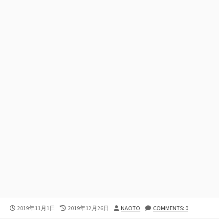
公
最
投
2019年11月1日
2019年12月26日
NAOTO
COMMENTS: 0
開
終
稿