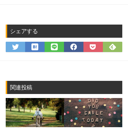
シェアする
は
Fee
Twitter
LINE
Facebook
Pocket
て
で
で
で
で
に
な
購
シ
シ
シ
保
ブ
読
ェ
ェ
ェ
存
ッ
ア
ア
ア
ク
マ
関連投稿
ー
ク
に
保
存