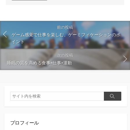
ン
ト
す
る
前の投稿
ゲーム感覚で仕事を楽しむ、ゲーミフィケーションのポ
イント
次の投稿
睡眠の質を高める食事×仕事×運動
検
検
索
索
プロフィール