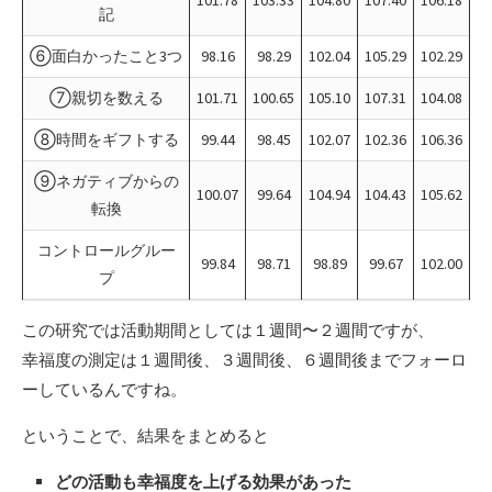
記
⑥面白かったこと3つ
98.16
98.29
102.04
105.29
102.29
⑦親切を数える
101.71
100.65
105.10
107.31
104.08
⑧時間をギフトする
99.44
98.45
102.07
102.36
106.36
⑨ネガティブからの
100.07
99.64
104.94
104.43
105.62
転換
コントロールグルー
99.84
98.71
98.89
99.67
102.00
プ
この研究では活動期間としては１週間〜２週間ですが、
幸福度の測定は１週間後、３週間後、６週間後までフォーロ
ーしているんですね。
ということで、結果をまとめると
どの活動も幸福度を上げる効果があった