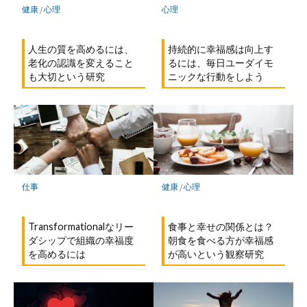
健康
/
心理
心理
人生の質を高めるには、
持続的に幸福感は向上す
老化の認識を変えること
るには、毎日ユーダイモ
も大切という研究
ニックな行動をしよう
健康
/
心理
仕事
食事と幸せの関係とは？
Transformationalなリー
朝食を食べる方が幸福感
ダシップで組織の幸福度
が高いという観察研究
を高めるには