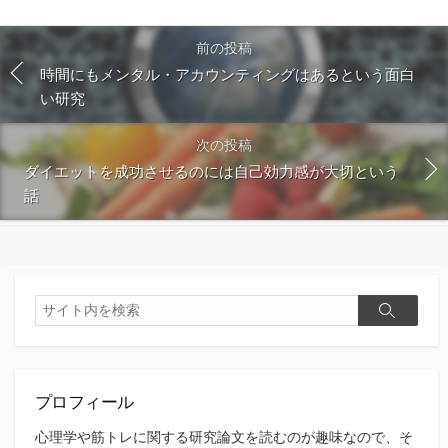
す
る
前の投稿
時間にもメンタル・アカウンティングはあるという面白
い研究
次の投稿
ダイエットを成功させるのには自己効力感が大切という
話
検
検
索
索
プロフィール
心理学や筋トレに関する研究論文を読むのが趣味なので、そ