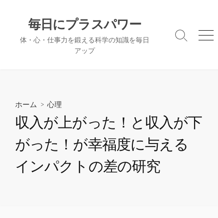
コ
ン
毎日にプラスパワー
テ
検
メ
体・心・仕事力を鍛える科学の知識を毎日
ン
索
ニ
アップ
ツ
切
ュ
へ
り
ー
替
ス
え
キ
ッ
ホーム
>
心理
プ
収入が上がった！と収入が下
がった！が幸福度に与える
インパクトの差の研究