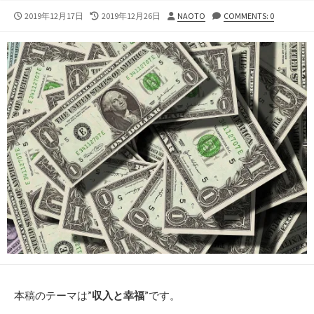
公
最
投
2019年12月17日
2019年12月26日
NAOTO
COMMENTS: 0
開
終
稿
日
更
者
新
日
本稿のテーマは”
収入と幸福
”です。