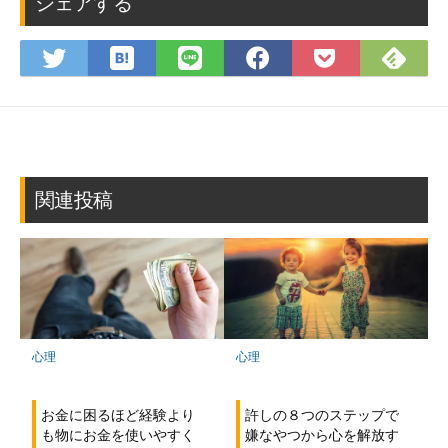
シェアする
は
Fee
Twitter
LINE
Facebook
Pocket
て
で
で
で
で
に
な
購
シ
シ
シ
保
ブ
読
ェ
ェ
ェ
存
ッ
ア
ア
ア
ク
マ
関連投稿
ー
ク
に
保
存
心理
心理
お金に困るほど経験より
許しの８つのステップで
も物にお金を使いやすく
嫌なやつから心を解放す