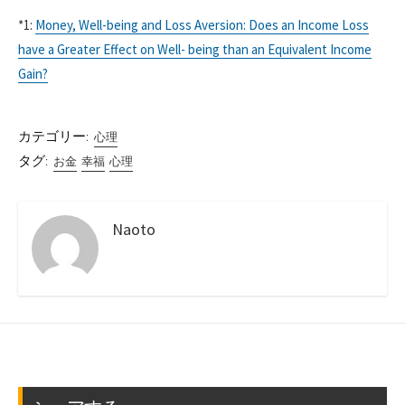
*1:
Money, Well-being and Loss Aversion: Does an Income Loss
have a Greater Effect on Well- being than an Equivalent Income
Gain?
カテゴリー:
心理
タグ:
お金
幸福
心理
Naoto