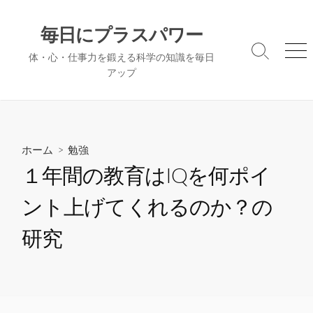
コ
ン
毎日にプラスパワー
テ
検
メ
体・心・仕事力を鍛える科学の知識を毎日
ン
索
ニ
アップ
ツ
切
ュ
へ
り
ー
替
ス
え
キ
ッ
ホーム
>
勉強
プ
１年間の教育はIQを何ポイ
ント上げてくれるのか？の
研究