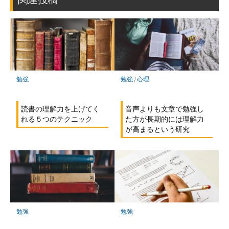
ー
ク
に
保
存
勉強
/
心理
勉強
音声よりも文章で勉強し
読書の理解力を上げてく
た方が長期的には理解力
れる５つのテクニック
が高まるという研究
勉強
勉強