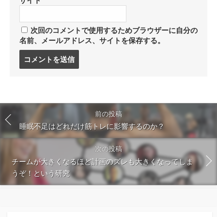
サイト
次回のコメントで使用するためブラウザーに自分の
名前、メールアドレス、サイトを保存する。
コ
メ
ン
ト
す
る
前の投稿
睡眠不足はどれだけ筋トレに影響するのか？
次の投稿
チームが大きくなるほど計画のズレも大きくなってしま
うぞ！という研究