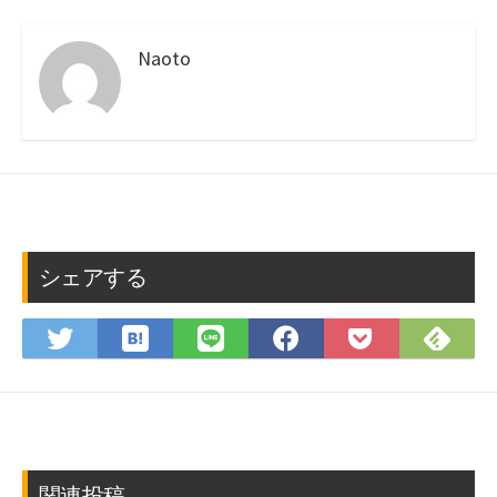
Naoto
シェアする
は
Fee
Twitter
LINE
Facebook
Pocket
て
で
で
で
で
に
な
購
シ
シ
シ
保
ブ
読
ェ
ェ
ェ
存
ッ
ア
ア
ア
ク
マ
関連投稿