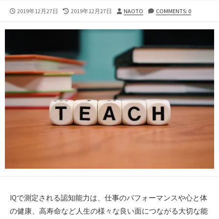
公
最
投
2019年12月27日
2019年12月27日
NAOTO
COMMENTS: 0
開
終
稿
日
更
者
新
日
IQで測定される認知能力は、仕事のパフォーマンスや心と体
の健康、高寿命など人生の様々な良い面につながる大切な能