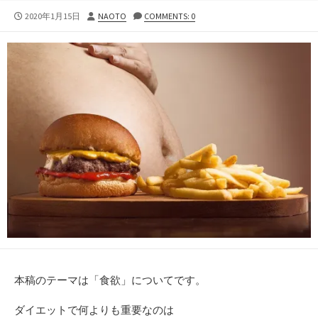
公
投
2020年1月15日
NAOTO
COMMENTS: 0
開
稿
日
者
本稿のテーマは「食欲」についてです。
ダイエットで何よりも重要なのは