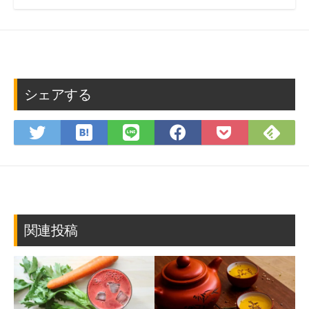
シェアする
は
Fee
Twitter
LINE
Facebook
Pocket
て
で
で
で
で
に
な
購
シ
シ
シ
保
ブ
読
ェ
ェ
ェ
存
ッ
ア
ア
ア
ク
マ
関連投稿
ー
ク
に
保