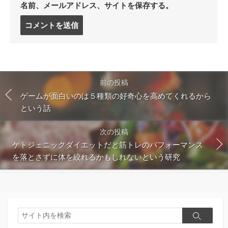
名前、メールアドレス、サイトを保存する。
コ
メ
ン
ト
す
る
前の投稿
ゲームが面白いのは５種類の好奇心を高めてくれるから
という話
次の投稿
ケトジェニックダイエットだと筋トレのパフォーマンス
を落とさずに体を絞れるかもしれないという研究
検
検
索