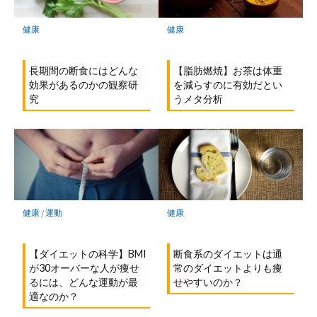
存
健康
健康
長期間の断食にはどんな
【脂肪燃焼】お茶は体重
効果があるのかの観察研
を減らすのに有効だとい
究
うメタ分析
健康
/
運動
健康
【ダイエットの科学】BMI
断食系のダイエットは通
が30オーバーな人が痩せ
常のダイエットよりも痩
るには、どんな運動が最
せやすいのか？
適なのか？