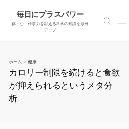
コ
ン
毎日にプラスパワー
テ
検
メ
体・心・仕事力を鍛える科学の知識を毎日
ン
索
ニ
アップ
ツ
切
ュ
へ
り
ー
替
ス
え
キ
ッ
ホーム
>
健康
プ
カロリー制限を続けると食欲
が抑えられるというメタ分
析