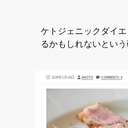
ケトジェニックダイエ
るかもしれないという
公
投
2020年1月16日
NAOTO
COMMENTS: 0
開
稿
日
者