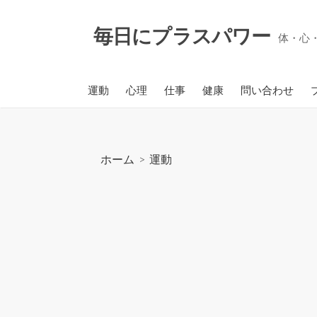
コ
ン
毎日にプラスパワー
体・心
テ
ン
ツ
運動
心理
仕事
健康
問い合わせ
へ
ス
キ
ッ
ホーム
>
運動
プ