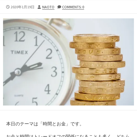
公
投
2020年1月19日
NAOTO
COMMENTS: 0
開
稿
日
者
本日のテーマは「時間とお金」です。
お金と時間はトレードオフの関係になることも多く、どちら