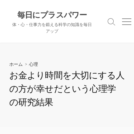
コ
ン
毎日にプラスパワー
テ
検
メ
体・心・仕事力を鍛える科学の知識を毎日
ン
索
ニ
アップ
ツ
切
ュ
へ
り
ー
替
ス
え
キ
ッ
ホーム
>
心理
プ
お金より時間を大切にする人
の方が幸せだという心理学
の研究結果