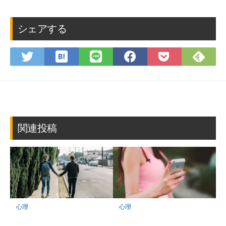
シェアする
は
Fee
Twitter
LINE
Facebook
Pocket
て
で
で
で
で
に
な
購
シ
シ
シ
保
ブ
読
ェ
ェ
ェ
存
ッ
ア
ア
ア
ク
マ
関連投稿
ー
ク
に
保
存
心理
心理