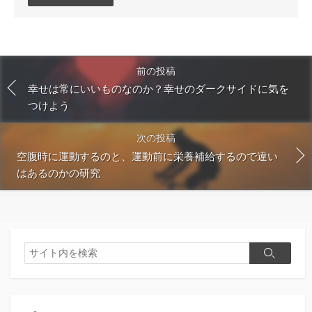
メ
ン
ト
す
る
前の投稿
幸せは常にいいものなのか？幸せのダークサイドに気を
つけよう
次の投稿
空腹時に運動するのと、運動前に栄養補給するので違い
はあるのかの研究
検
検
索
索