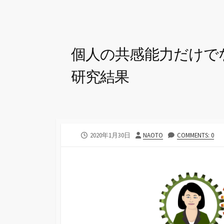
個人の共感能力だけで
研究結果
公
投
2020年1月30日
NAOTO
COMMENTS: 0
開
稿
日
者