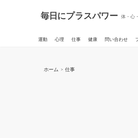
コ
ン
毎日にプラスパワー
体・心
テ
ン
ツ
運動
心理
仕事
健康
問い合わせ
へ
ス
キ
ッ
ホーム
>
仕事
プ