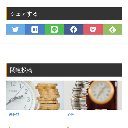
シェアする
は
Fee
Twitter
LINE
Facebook
Pocket
て
で
で
で
で
に
な
購
シ
シ
シ
保
ブ
読
ェ
ェ
ェ
存
ッ
ア
ア
ア
ク
マ
関連投稿
ー
ク
に
保
存
心理
未分類