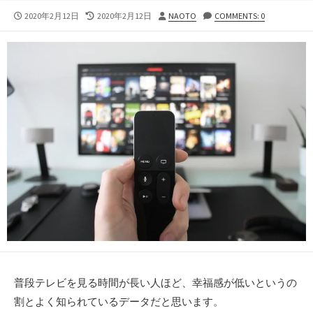
公
最
投
2020年2月12日
2020年2月12日
NAOTO
COMMENTS: 0
開
終
稿
日
更
者
新
日
普段テレビを見る時間が長い人ほど、幸福感が低いというの
割とよく知られているデータだと思います。