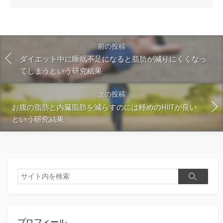
ン
ト
す
る
前の投稿
ダイエット中に睡眠不足になると脂肪が減りにくくなっ
てしまうという研究結果
次の投稿
お腹の脂肪と内臓脂肪を減らすのには軽めのHIITが良い
という研究結果
検
検
索
索
プロフィール