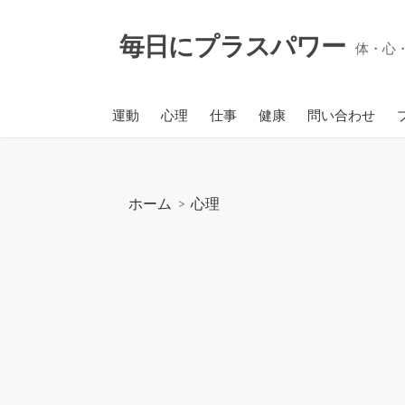
コ
ン
毎日にプラスパワー
体・心
テ
ン
ツ
運動
心理
仕事
健康
問い合わせ
へ
ス
キ
ッ
ホーム
>
心理
プ