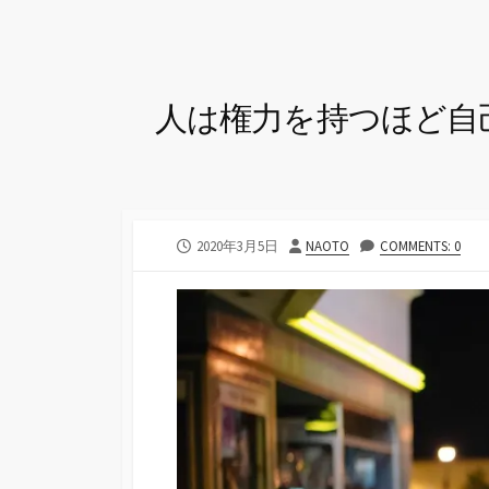
人は権力を持つほど自
公
投
2020年3月5日
NAOTO
COMMENTS: 0
開
稿
日
者