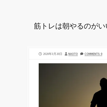
筋トレは朝やるのがい
公
投
2020年3月20日
NAOTO
COMMENTS: 0
開
稿
日
者