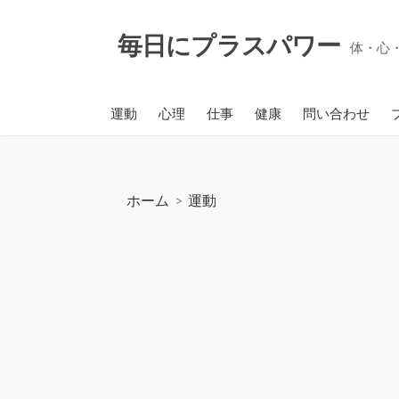
コ
ン
毎日にプラスパワー
体・心
テ
ン
ツ
運動
心理
仕事
健康
問い合わせ
へ
ス
キ
ッ
ホーム
>
運動
プ