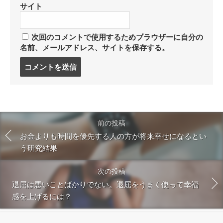
サイト
次回のコメントで使用するためブラウザーに自分の
名前、メールアドレス、サイトを保存する。
コ
メ
ン
ト
す
る
前の投稿
お金よりも時間を優先する人の方が将来幸せになるとい
う研究結果
次の投稿
退屈は悪いことばかりでない。退屈をうまく使って幸福
感を上げるには？