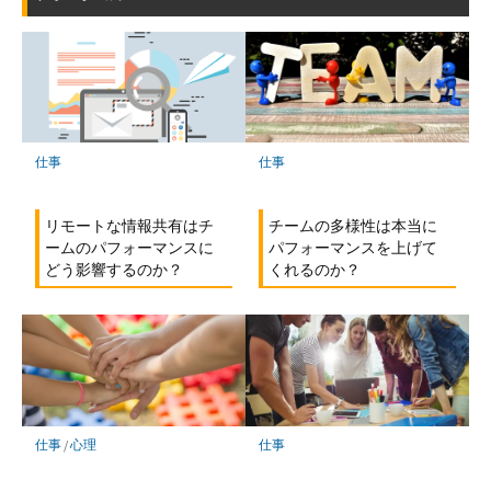
ー
ク
に
保
存
仕事
仕事
リモートな情報共有はチ
チームの多様性は本当に
ームのパフォーマンスに
パフォーマンスを上げて
どう影響するのか？
くれるのか？
仕事
/
心理
仕事