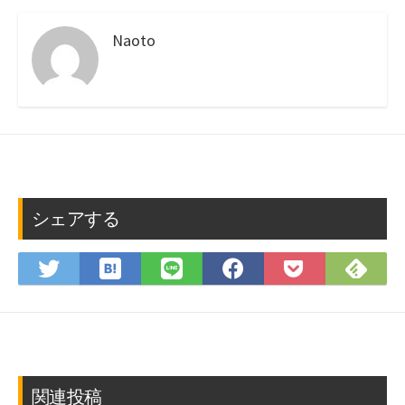
Naoto
シェアする
は
Fee
Twitter
LINE
Facebook
Pocket
て
で
で
で
で
に
な
購
シ
シ
シ
保
ブ
読
ェ
ェ
ェ
存
ッ
ア
ア
ア
ク
マ
関連投稿