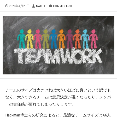
公
投
2020年4月29日
NAOTO
COMMENTS: 0
開
稿
日
者
チームのサイズは大きければ大きいほどに良いという訳でも
なく、大きすぎるチームは意思決定が遅くなったり、メンバ
ーの責任感が薄れてしまったりします。
Hackman博士らの研究によると、最適なチームサイズは4.6人