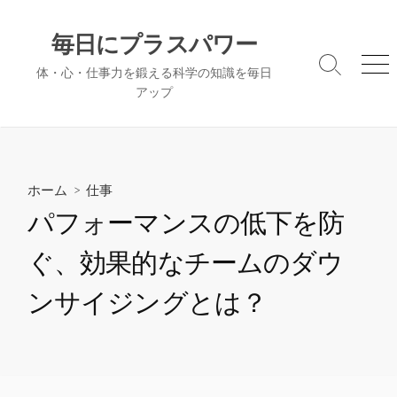
コ
ン
毎日にプラスパワー
テ
検
メ
体・心・仕事力を鍛える科学の知識を毎日
ン
索
ニ
アップ
ツ
切
ュ
へ
り
ー
替
ス
え
キ
ッ
ホーム
>
仕事
プ
パフォーマンスの低下を防
ぐ、効果的なチームのダウ
ンサイジングとは？