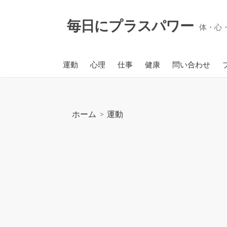
コ
ン
毎日にプラスパワー
体・心
テ
ン
ツ
運動
心理
仕事
健康
問い合わせ
へ
ス
キ
ッ
ホーム
>
運動
プ