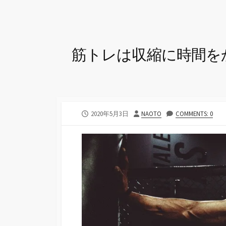
筋トレは収縮に時間を
公
投
2020年5月3日
NAOTO
COMMENTS: 0
開
稿
日
者