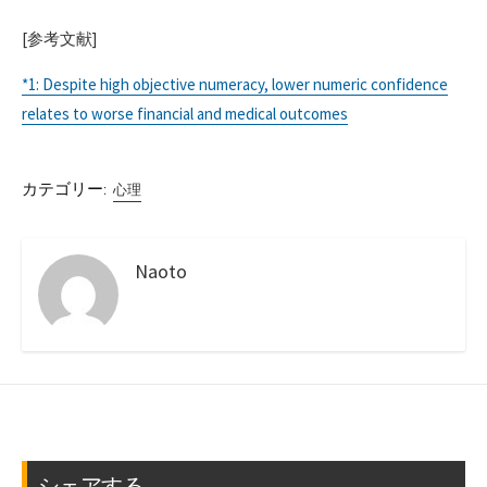
[参考文献]
*1: Despite high objective numeracy, lower numeric confidence
relates to worse financial and medical outcomes
カテゴリー:
心理
Naoto
シェアする