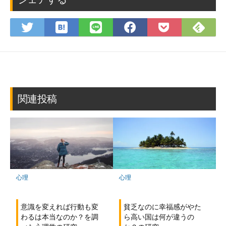
は
Fee
Twitter
LINE
Facebook
Pocket
て
で
で
で
で
に
な
購
シ
シ
シ
保
ブ
読
ェ
ェ
ェ
存
ッ
ア
ア
ア
ク
マ
関連投稿
ー
ク
に
保
存
心理
心理
意識を変えれば行動も変
貧乏なのに幸福感がやた
わるは本当なのか？を調
ら高い国は何が違うの