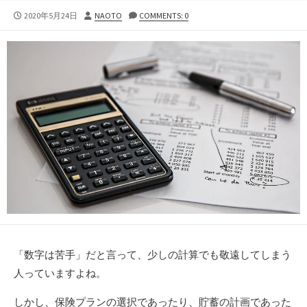
公
投
2020年5月24日
NAOTO
COMMENTS: 0
開
稿
日
者
「数字は苦手」だと言って、少しの計算でも敬遠してしまう
人っていますよね。
しかし、保険プランの選択であったり、貯蓄の計画であった