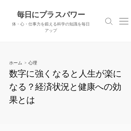
コ
ン
毎日にプラスパワー
テ
検
メ
体・心・仕事力を鍛える科学の知識を毎日
ン
索
ニ
アップ
ツ
切
ュ
へ
り
ー
替
ス
え
キ
ッ
ホーム
>
心理
プ
数字に強くなると人生が楽に
なる？経済状況と健康への効
果とは