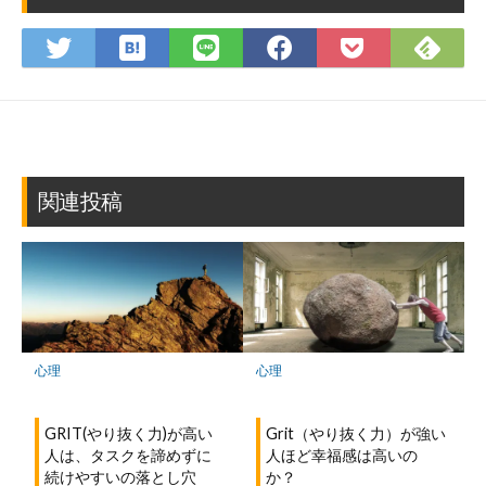
は
Fee
Twitter
LINE
Facebook
Pocket
て
で
で
で
で
に
な
購
シ
シ
シ
保
ブ
読
ェ
ェ
ェ
存
ッ
ア
ア
ア
ク
マ
関連投稿
ー
ク
に
保
存
心理
心理
GRIT(やり抜く力)が高い
Grit（やり抜く力）が強い
人は、タスクを諦めずに
人ほど幸福感は高いの
続けやすいの落とし穴
か？