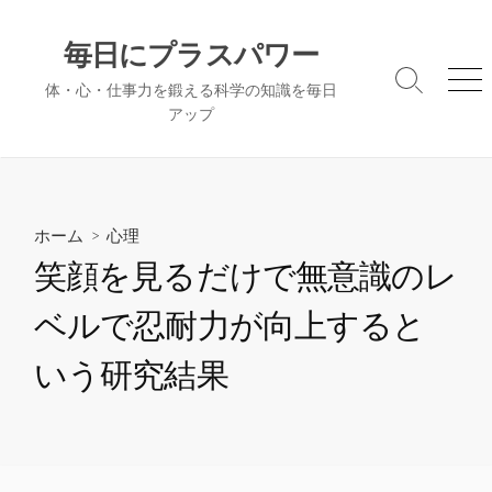
コ
ン
毎日にプラスパワー
テ
検
メ
体・心・仕事力を鍛える科学の知識を毎日
ン
索
ニ
アップ
ツ
切
ュ
へ
り
ー
替
ス
え
キ
ッ
ホーム
>
心理
プ
笑顔を見るだけで無意識のレ
ベルで忍耐力が向上すると
いう研究結果