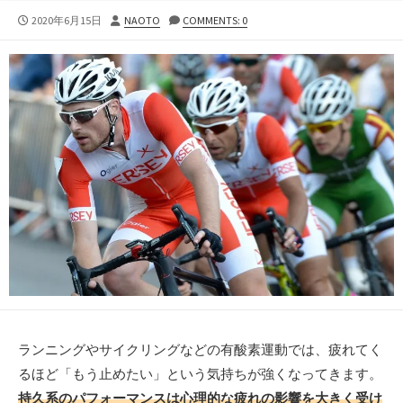
公
投
2020年6月15日
NAOTO
COMMENTS: 0
開
稿
日
者
ランニングやサイクリングなどの有酸素運動では、疲れてく
るほど「もう止めたい」という気持ちが強くなってきます。
持久系のパフォーマンスは心理的な疲れの影響を大きく受け