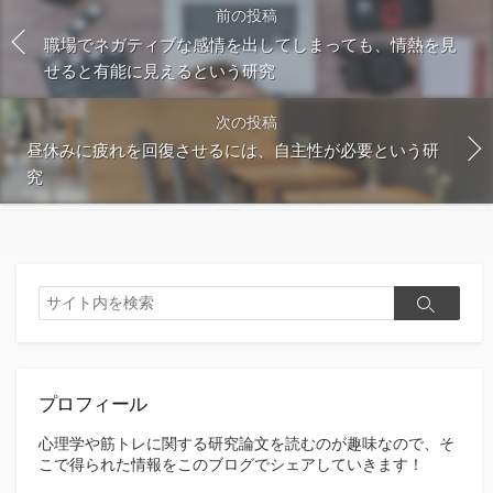
前の投稿
職場でネガティブな感情を出してしまっても、情熱を見
せると有能に見えるという研究
次の投稿
昼休みに疲れを回復させるには、自主性が必要という研
究
検
検
索
索
プロフィール
心理学や筋トレに関する研究論文を読むのが趣味なので、そ
こで得られた情報をこのブログでシェアしていきます！