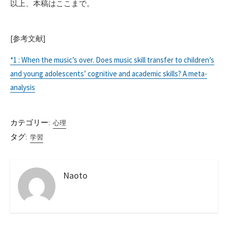
以上、本稿はここまで。
[参考文献]
*1 : When the music’s over. Does music skill transfer to children’s
and young adolescents’ cognitive and academic skills? A meta-
analysis
カテゴリー:
心理
タグ:
学習
Naoto