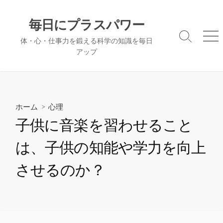
コ
ン
毎日にプラスパワー
テ
検
メ
体・心・仕事力を鍛える科学の知識を毎日
ン
索
ニ
アップ
ツ
切
ュ
へ
り
ー
替
ス
え
キ
ッ
ホーム
>
心理
プ
子供に音楽を習わせること
は、子供の知能や学力を向上
させるのか？