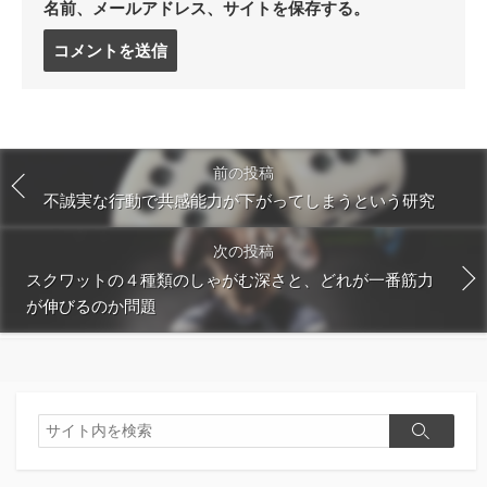
名前、メールアドレス、サイトを保存する。
コ
メ
ン
ト
す
る
前の投稿
不誠実な行動で共感能力が下がってしまうという研究
次の投稿
スクワットの４種類のしゃがむ深さと、どれが一番筋力
が伸びるのか問題
検
検
索
索