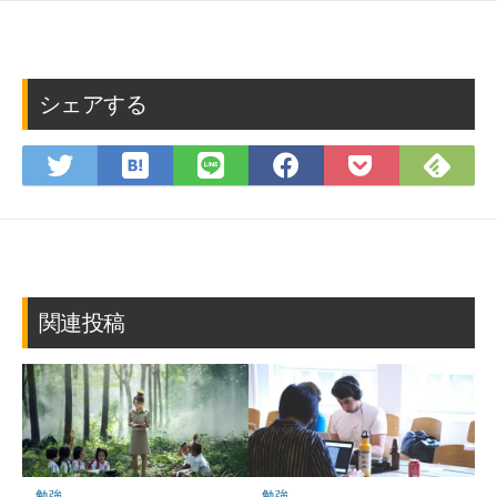
シェアする
は
Fee
Twitter
LINE
Facebook
Pocket
て
で
で
で
で
に
な
購
シ
シ
シ
保
ブ
読
ェ
ェ
ェ
存
ッ
ア
ア
ア
ク
マ
関連投稿
ー
ク
に
保
存
勉強
勉強