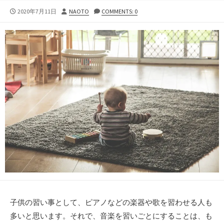
公
投
2020年7月11日
NAOTO
COMMENTS: 0
開
稿
日
者
子供の習い事として、ピアノなどの楽器や歌を習わせる人も
多いと思います。それで、音楽を習いごとにすることは、も