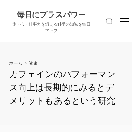
コ
ン
毎日にプラスパワー
テ
検
メ
体・心・仕事力を鍛える科学の知識を毎日
ン
索
ニ
アップ
ツ
切
ュ
へ
り
ー
替
ス
え
キ
ッ
ホーム
>
健康
プ
カフェインのパフォーマン
ス向上は長期的にみるとデ
メリットもあるという研究