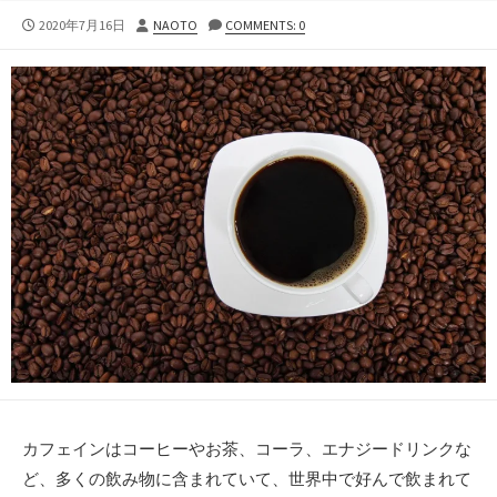
公
投
2020年7月16日
NAOTO
COMMENTS: 0
開
稿
日
者
カフェインはコーヒーやお茶、コーラ、エナジードリンクな
ど、多くの飲み物に含まれていて、世界中で好んで飲まれて