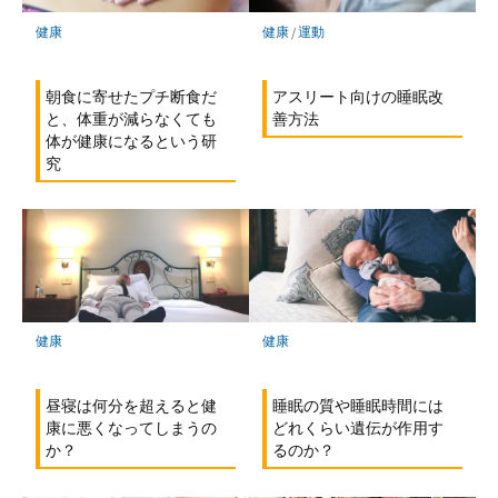
健康
健康
/
運動
朝食に寄せたプチ断食だ
アスリート向けの睡眠改
と、体重が減らなくても
善方法
体が健康になるという研
究
健康
健康
昼寝は何分を超えると健
睡眠の質や睡眠時間には
康に悪くなってしまうの
どれくらい遺伝が作用す
か？
るのか？