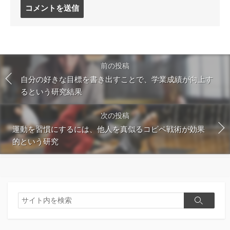
コ
メ
ン
ト
す
る
前の投稿
自分の好きな目標を書き出すことで、学業成績が向上す
るという研究結果
次の投稿
運動を習慣にするには、他人を真似るコピペ戦術が効果
的という研究
検
検
索
索