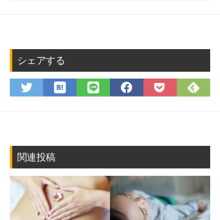
シェアする
は
Fee
Twitter
LINE
Facebook
Pocket
て
で
で
で
で
に
な
購
シ
シ
シ
保
ブ
読
ェ
ェ
ェ
存
ッ
ア
ア
ア
ク
マ
関連投稿
ー
ク
に
保
存