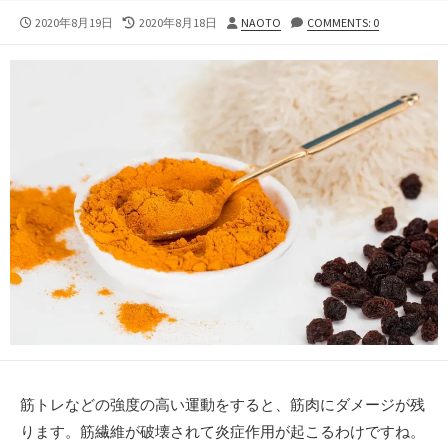
公
最
投
2020年8月19日
2020年8月18日
NAOTO
COMMENTS: 0
開
終
稿
日
更
者
新
日
筋トレなどの強度の高い運動をすると、筋肉にダメージが残
ります。筋繊維が破壊されて炎症作用が起こるわけですね。