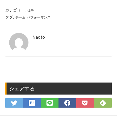
カテゴリー:
仕事
タグ:
チーム
パフォーマンス
Naoto
シェアする
は
Fee
Twitter
LINE
Facebook
Pocket
て
で
で
で
で
に
な
購
シ
シ
シ
保