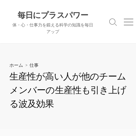
コ
ン
毎日にプラスパワー
テ
検
メ
体・心・仕事力を鍛える科学の知識を毎日
ン
索
ニ
アップ
ツ
切
ュ
へ
り
ー
替
ス
え
キ
ッ
ホーム
>
仕事
プ
生産性が高い人が他のチーム
メンバーの生産性も引き上げ
る波及効果