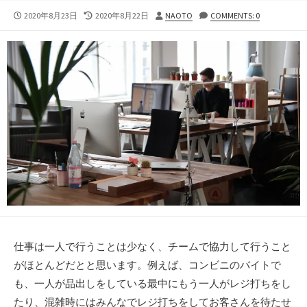
公
最
投
2020年8月23日
2020年8月22日
NAOTO
COMMENTS: 0
開
終
稿
日
更
者
新
日
仕事は一人で行うことは少なく、チームで協力して行うこと
がほとんどだとと思います。例えば、コンビニのバイトで
も、一人が品出しをしている最中にもう一人がレジ打ちをし
たり、混雑時にはみんなでレジ打ちをしてお客さんを待たせ