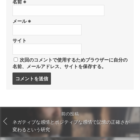
名前
※
メール
※
サイト
次回のコメントで使用するためブラウザーに自分の
名前、メールアドレス、サイトを保存する。
コ
メ
ン
ト
す
る
前の投稿
ネガティブな感情とポジティブな感情で記憶の正確さが
変わるという研究