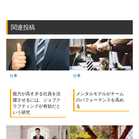
ブ
読
ェ
ェ
ェ
存
ッ
ア
ア
ア
ク
マ
関連投稿
ー
ク
に
保
存
仕事
仕事
能力が高すぎる社員を活
メンタルモデルがチーム
躍させるには、ジョブク
のパフォーマンスを高め
ラフティングが有効だと
る
いう研究