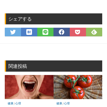
シェアする
は
Fee
Twitter
LINE
Facebook
Pocket
て
で
で
で
で
に
な
購
シ
シ
シ
保
ブ
読
ェ
ェ
ェ
存
ッ
ア
ア
ア
ク
マ
関連投稿
ー
ク
に
保
存
健康
/
心理
健康
/
心理