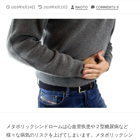
公
最
投
2020年8月24日
2020年8月23日
NAOTO
COMMENTS: 0
開
終
稿
日
更
者
新
日
メタボリックシンドロームは心血管疾患や２型糖尿病など
様々な病気のリスクを上げてしまいます。メタボリックシン