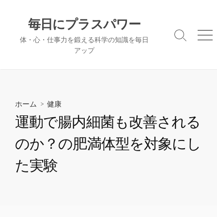
コ
ン
毎日にプラスパワー
テ
検
メ
体・心・仕事力を鍛える科学の知識を毎日
ン
索
ニ
アップ
ツ
切
ュ
へ
り
ー
替
ス
え
キ
ッ
ホーム
>
健康
プ
運動で腸内細菌も改善される
のか？の肥満体型を対象にし
た実験