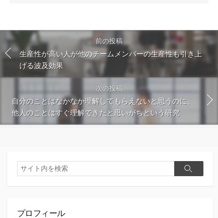
ン
ト
す
る
前の投稿
生産性が高い人が他のチームメンバーの生産性も引き上
げる波及効果
次の投稿
自分のことはなかなか理解してもらえないと思うのに、
他人のことはすぐ理解できたと思いがちという研究
検
検
索
索
プロフィール