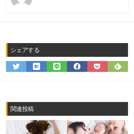
シェアする
は
Fee
Twitter
LINE
Facebook
Pocket
て
で
で
で
で
に
な
購
シ
シ
シ
保
ブ
読
ェ
ェ
ェ
存
ッ
ア
ア
ア
ク
マ
関連投稿
ー
ク
に