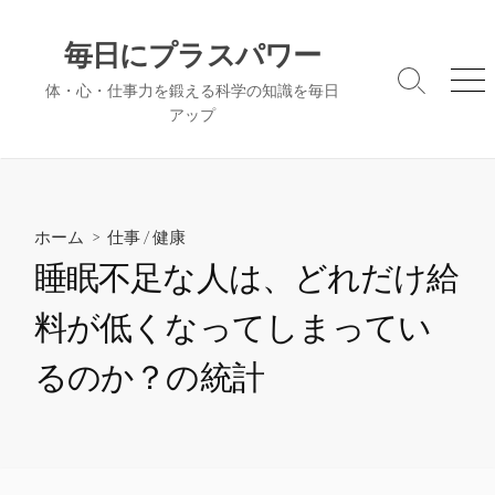
コ
ン
毎日にプラスパワー
テ
検
メ
体・心・仕事力を鍛える科学の知識を毎日
ン
索
ニ
アップ
ツ
切
ュ
へ
り
ー
替
ス
え
キ
ッ
ホーム
>
仕事
/
健康
プ
睡眠不足な人は、どれだけ給
料が低くなってしまってい
るのか？の統計