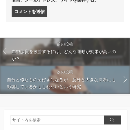
名前、メールアドレス、サイトを保存する。
コ
メ
ン
ト
す
る
前の投稿
血中脂質を改善するには、どんな運動が効果が高いの
か？
次の投稿
自分と似たものを好きになるが、意外と大きな決断にも
影響しているかもしれないという研究
検
検
索
索