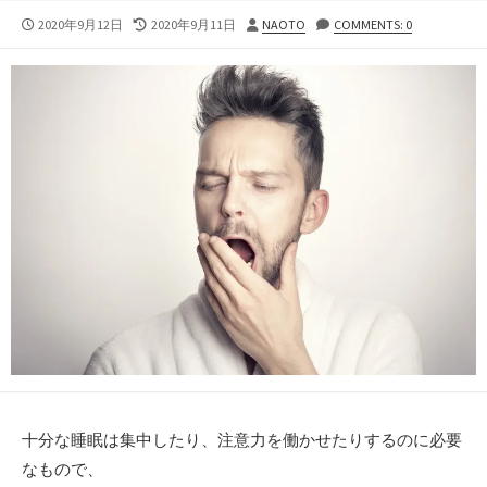
公
最
投
2020年9月12日
2020年9月11日
NAOTO
COMMENTS: 0
開
終
稿
日
更
者
新
日
十分な睡眠は集中したり、注意力を働かせたりするのに必要
なもので、