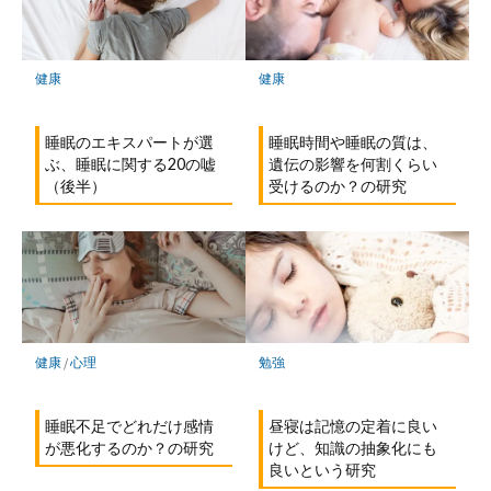
保
存
健康
健康
睡眠のエキスパートが選
睡眠時間や睡眠の質は、
ぶ、睡眠に関する20の嘘
遺伝の影響を何割くらい
（後半）
受けるのか？の研究
健康
/
心理
勉強
睡眠不足でどれだけ感情
昼寝は記憶の定着に良い
が悪化するのか？の研究
けど、知識の抽象化にも
良いという研究