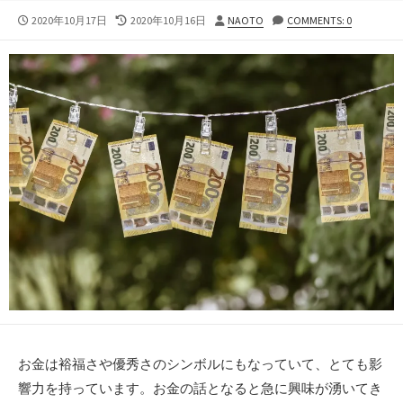
公
最
投
2020年10月17日
2020年10月16日
NAOTO
COMMENTS: 0
開
終
稿
日
更
者
新
日
お金は裕福さや優秀さのシンボルにもなっていて、とても影
響力を持っています。お金の話となると急に興味が湧いてき