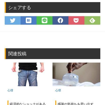
シェアする
は
Fee
Twitter
LINE
Facebook
Pocket
て
で
で
で
で
に
な
購
シ
シ
シ
保
ブ
読
ェ
ェ
ェ
存
ッ
ア
ア
ア
ク
マ
関連投稿
ー
ク
に
保
存
心理
心理
感謝の気持ちを思い出す
経済的なショックがある