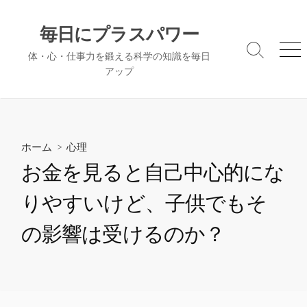
コ
ン
毎日にプラスパワー
テ
検
メ
体・心・仕事力を鍛える科学の知識を毎日
ン
索
ニ
アップ
ツ
切
ュ
へ
り
ー
替
ス
え
キ
ッ
ホーム
>
心理
プ
お金を見ると自己中心的にな
りやすいけど、子供でもそ
の影響は受けるのか？