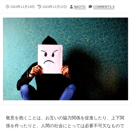
公
最
投
2020年11月14日
2020年11月13日
NAOTO
COMMENTS: 0
開
終
稿
日
更
者
新
日
敬意を抱くことは、お互いの協力関係を促進したり、上下関
係を作ったりと、人間の社会にとっては必要不可欠なもので