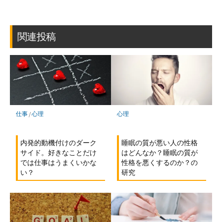
ブ
読
ェ
ェ
ェ
存
ッ
ア
ア
ア
ク
マ
関連投稿
ー
ク
に
保
存
仕事
/
心理
心理
内発的動機付けのダーク
睡眠の質が悪い人の性格
サイド。好きなことだけ
はどんなか？睡眠の質が
では仕事はうまくいかな
性格を悪くするのか？の
い？
研究