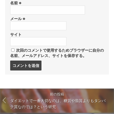
名前
※
メール
※
サイト
次回のコメントで使用するためブラウザーに自分の
名前、メールアドレス、サイトを保存する。
コ
メ
ン
ト
す
る
前の投稿
ダイエットで一番大切なのは、糖質や脂質よりもタンパ
ク質なのでは？という研究