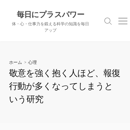
コ
ン
毎日にプラスパワー
テ
検
メ
体・心・仕事力を鍛える科学の知識を毎日
ン
索
ニ
アップ
ツ
切
ュ
へ
り
ー
替
ス
え
キ
ッ
ホーム
>
心理
プ
敬意を強く抱く人ほど、報復
行動が多くなってしまうと
いう研究