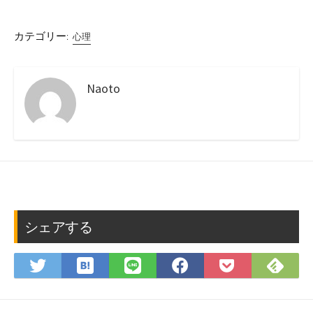
カテゴリー:
心理
Naoto
シェアする
は
Fee
Twitter
LINE
Facebook
Pocket
て
で
で
で
で
に
な
購
シ
シ
シ
保