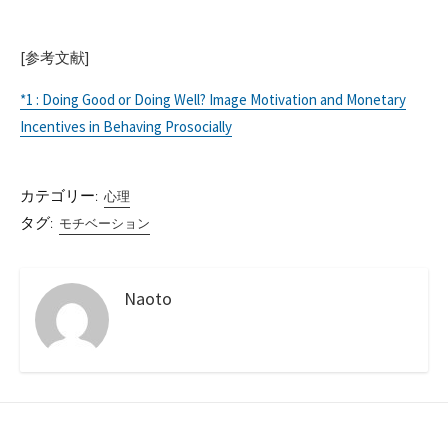
[参考文献]
*1 : Doing Good or Doing Well? Image Motivation and Monetary
Incentives in Behaving Prosocially
カテゴリー:
心理
タグ:
モチベーション
Naoto