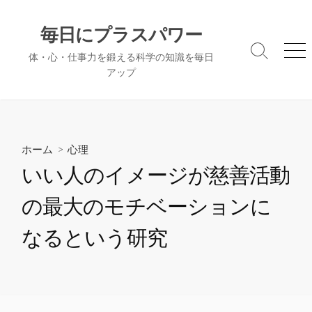
コ
ン
毎日にプラスパワー
テ
検
メ
体・心・仕事力を鍛える科学の知識を毎日
ン
索
ニ
アップ
ツ
切
ュ
へ
り
ー
替
ス
え
キ
ッ
ホーム
>
心理
プ
いい人のイメージが慈善活動
の最大のモチベーションに
なるという研究