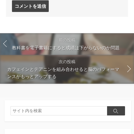
コ
メ
ン
ト
す
る
前の投稿
教科書を電子書籍にすると成績は下がらないのか問題
次の投稿
カフェインとテアニンを組み合わせると脳のパフォーマ
ンスがもっとアップする
検
検
索
索