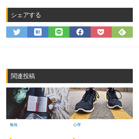
シェアする
は
Fee
Twitter
LINE
Facebook
Pocket
て
で
で
で
で
に
な
購
シ
シ
シ
保
ブ
読
ェ
ェ
ェ
存
ッ
ア
ア
ア
ク
マ
関連投稿
ー
ク
に
保
存
勉強
心理