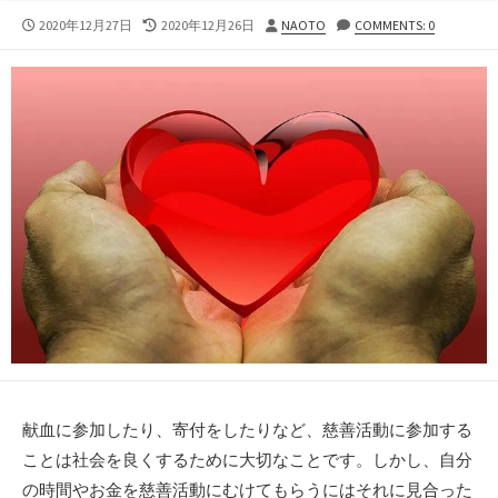
公
最
投
2020年12月27日
2020年12月26日
NAOTO
COMMENTS: 0
開
終
稿
日
更
者
新
日
献血に参加したり、寄付をしたりなど、慈善活動に参加する
ことは社会を良くするために大切なことです。しかし、自分
の時間やお金を慈善活動にむけてもらうにはそれに見合った