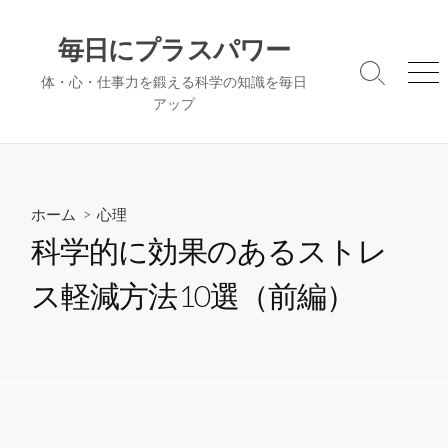
コ
ン
毎日にプラスパワー
テ
検
メ
体・心・仕事力を鍛える科学の知識を毎日
ン
索
ニ
アップ
ツ
切
ュ
へ
り
ー
替
ス
え
キ
ッ
ホーム
>
心理
プ
科学的に効果のあるストレ
ス軽減方法10選（前編）