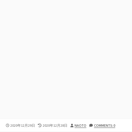
公
最
投
2020年12月29日
2020年12月28日
NAOTO
COMMENTS: 0
開
終
稿