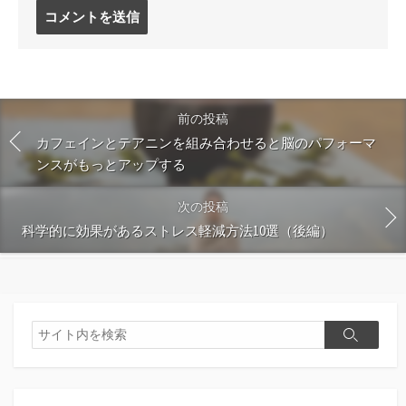
コ
メ
ン
ト
す
る
前の投稿
カフェインとテアニンを組み合わせると脳のパフォーマ
ンスがもっとアップする
次の投稿
科学的に効果があるストレス軽減方法10選（後編）
検
検
索
索