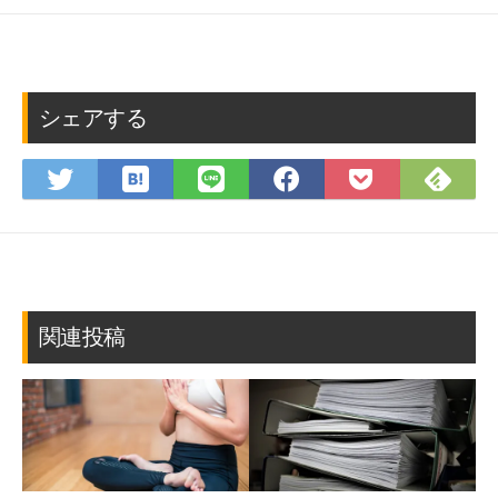
シェアする
は
Fee
Twitter
LINE
Facebook
Pocket
て
で
で
で
で
に
な
購
シ
シ
シ
保
ブ
読
ェ
ェ
ェ
存
ッ
ア
ア
ア
ク
マ
関連投稿
ー
ク
に
保
存