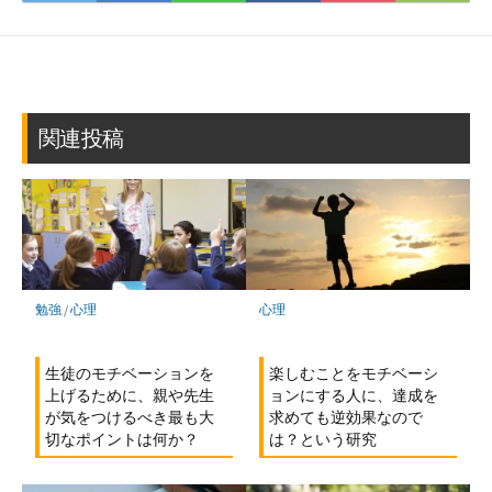
て
で
で
で
で
に
な
購
シ
シ
シ
保
ブ
読
ェ
ェ
ェ
存
ッ
ア
ア
ア
ク
マ
関連投稿
ー
ク
に
保
存
勉強
/
心理
心理
生徒のモチベーションを
楽しむことをモチベーシ
上げるために、親や先生
ョンにする人に、達成を
が気をつけるべき最も大
求めても逆効果なので
切なポイントは何か？
は？という研究