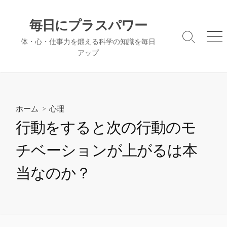
コ
ン
毎日にプラスパワー
テ
検
メ
体・心・仕事力を鍛える科学の知識を毎日
ン
索
ニ
アップ
ツ
切
ュ
へ
り
ー
替
ス
え
キ
ッ
ホーム
>
心理
プ
行動をすると次の行動のモ
チベーションが上がるは本
当なのか？