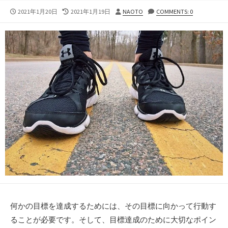
公
最
投
2021年1月20日
2021年1月19日
NAOTO
COMMENTS: 0
開
終
稿
日
更
者
新
日
何かの目標を達成するためには、その目標に向かって行動す
ることが必要です。そして、目標達成のために大切なポイン