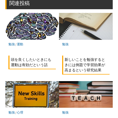
マ
関連投稿
ー
ク
に
保
存
勉強
勉強
/
運動
新しいことを勉強すると
頭を良くしたいときにも
きには例題で学習効果が
運動は有効だという話
高まるという研究結果
勉強
/
心理
勉強