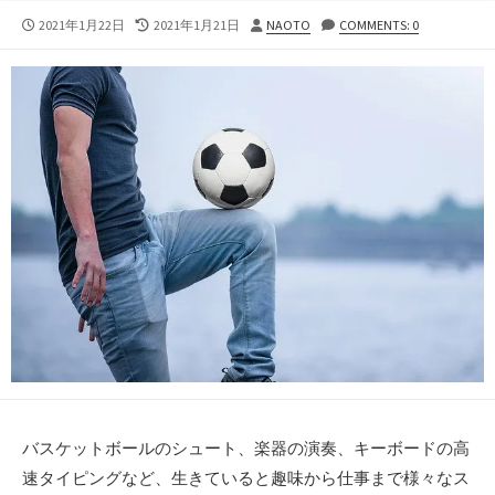
公
最
投
2021年1月22日
2021年1月21日
NAOTO
COMMENTS: 0
開
終
稿
日
更
者
新
日
バスケットボールのシュート、楽器の演奏、キーボードの高
速タイピングなど、生きていると趣味から仕事まで様々なス