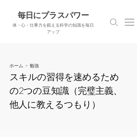
コ
ン
毎日にプラスパワー
テ
検
メ
体・心・仕事力を鍛える科学の知識を毎日
ン
索
ニ
アップ
ツ
切
ュ
へ
り
ー
替
ス
え
キ
ッ
ホーム
>
勉強
プ
スキルの習得を速めるため
の2つの豆知識（完璧主義、
他人に教えるつもり）