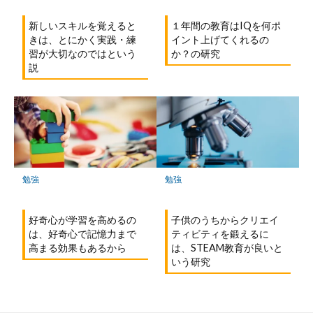
新しいスキルを覚えると
１年間の教育はIQを何ポ
きは、とにかく実践・練
イント上げてくれるの
習が大切なのではという
か？の研究
説
勉強
勉強
好奇心が学習を高めるの
子供のうちからクリエイ
は、好奇心で記憶力まで
ティビティを鍛えるに
高まる効果もあるから
は、STEAM教育が良いと
いう研究