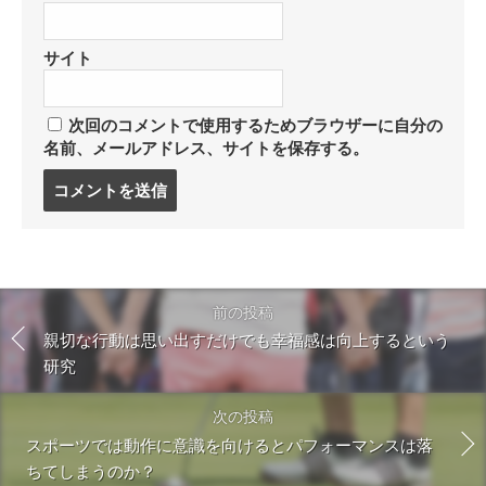
サイト
次回のコメントで使用するためブラウザーに自分の
名前、メールアドレス、サイトを保存する。
コ
メ
ン
ト
す
る
前の投稿
親切な行動は思い出すだけでも幸福感は向上するという
研究
次の投稿
スポーツでは動作に意識を向けるとパフォーマンスは落
ちてしまうのか？