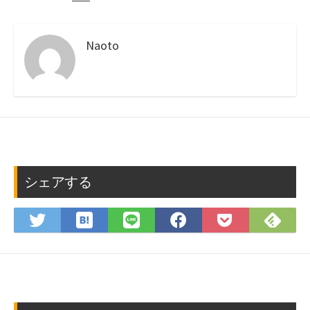
Naoto
シェアする
は
Fee
Twitter
LINE
Facebook
Pocket
て
で
で
で
で
に
な
購
シ
シ
シ
保
ブ
読
ェ
ェ
ェ
存
ッ
ア
ア
ア
ク