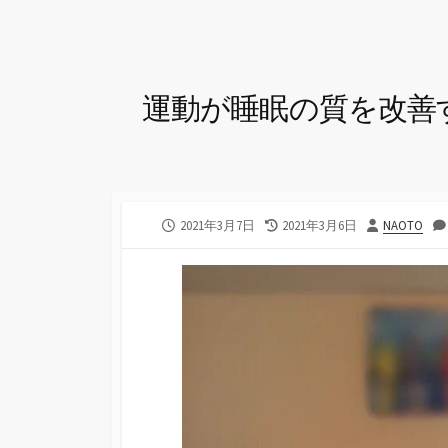
運動が睡眠の質を改善
公
最
投
2021年3月7日
2021年3月6日
NAOTO
開
終
稿
日
更
者
新
日