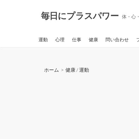
コ
ン
毎日にプラスパワー
体・心
テ
ン
ツ
運動
心理
仕事
健康
問い合わせ
へ
ス
キ
ッ
ホーム
>
健康
/
運動
プ