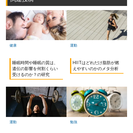
ー
ク
に
保
存
健康
運動
睡眠時間や睡眠の質は、
HIITはどれだけ脂肪が燃
遺伝の影響を何割くらい
えやすいのかのメタ分析
受けるのか？の研究
運動
勉強