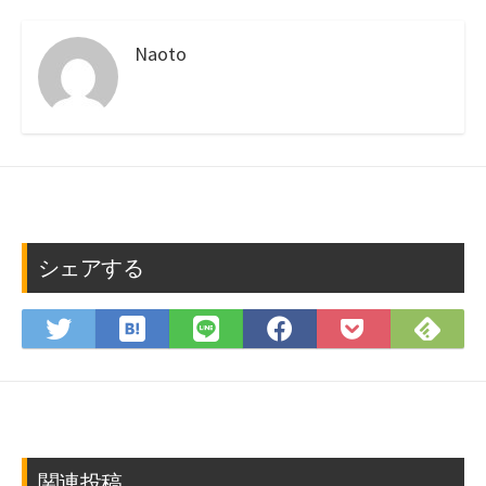
Naoto
シェアする
は
Fee
Twitter
LINE
Facebook
Pocket
て
で
で
で
で
に
な
購
シ
シ
シ
保
ブ
読
ェ
ェ
ェ
存
ッ
ア
ア
ア
ク
マ
関連投稿