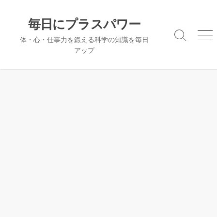
コ
ン
毎日にプラスパワー
テ
検
メ
体・心・仕事力を鍛える科学の知識を毎日
ン
索
ニ
アップ
ツ
切
ュ
へ
り
ー
替
ス
え
キ
ッ
プ