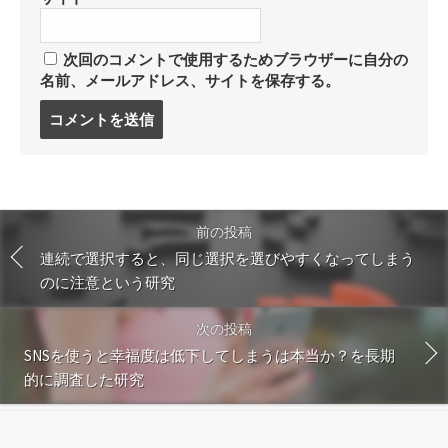
次回のコメントで使用するためブラウザーに自分の
名前、メールアドレス、サイトを保存する。
コ
メ
ン
ト
す
る
前の投稿
連続で選択すると、同じ選択を選びやすくなってしまう
のに注意という研究
次の投稿
SNSを使うと幸福度は低下してしまうは本当か？を長期
的に調査した研究