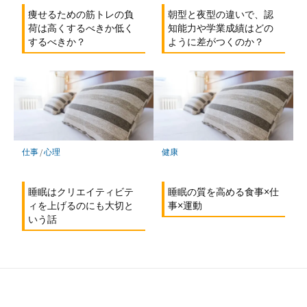
痩せるための筋トレの負
朝型と夜型の違いで、認
荷は高くするべきか低く
知能力や学業成績はどの
するべきか？
ように差がつくのか？
仕事
/
心理
健康
睡眠はクリエイティビテ
睡眠の質を高める食事×仕
ィを上げるのにも大切と
事×運動
いう話