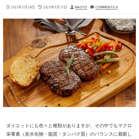
公
最
投
2021年3月18日
2021年3月17日
NAOTO
COMMENTS: 0
開
終
稿
日
更
者
新
日
ダイエットにも色々と種類がありますが、その中でもマクロ
栄養素（炭水化物・脂質・タンパク質）のバランスに着眼し