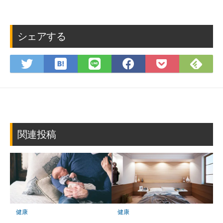
シェアする
は
Fee
Twitter
LINE
Facebook
Pocket
て
で
で
で
で
に
な
購
シ
シ
シ
保
ブ
読
ェ
ェ
ェ
存
ッ
ア
ア
ア
ク
マ
関連投稿
ー
ク
に
保
存
健康
健康