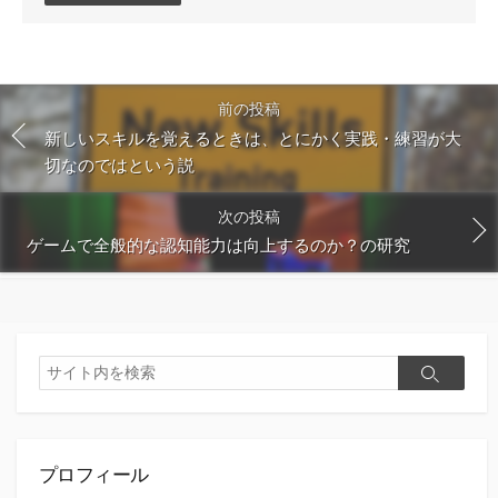
ン
ト
す
る
前の投稿
新しいスキルを覚えるときは、とにかく実践・練習が大
切なのではという説
次の投稿
ゲームで全般的な認知能力は向上するのか？の研究
検
検
索
索
プロフィール