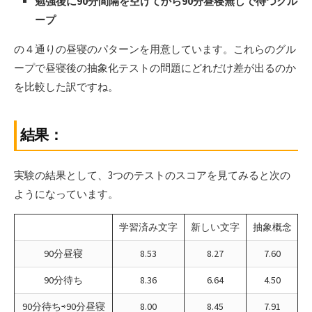
勉強後に90分間隔を空けてから90分昼寝無しで待つグル
ープ
の４通りの昼寝のパターンを用意しています。これらのグル
ープで昼寝後の抽象化テストの問題にどれだけ差が出るのか
を比較した訳ですね。
結果：
実験の結果として、3つのテストのスコアを見てみると次の
ようになっています。
学習済み文字
新しい文字
抽象概念
90分昼寝
8.53
8.27
7.60
90分待ち
8.36
6.64
4.50
90分待ち⇨90分昼寝
8.00
8.45
7.91