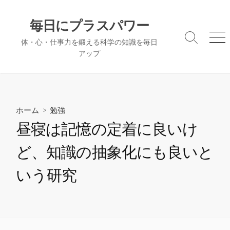
コ
ン
毎日にプラスパワー
テ
検
メ
体・心・仕事力を鍛える科学の知識を毎日
ン
索
ニ
アップ
ツ
切
ュ
へ
り
ー
替
ス
え
キ
ッ
ホーム
>
勉強
プ
昼寝は記憶の定着に良いけ
ど、知識の抽象化にも良いと
いう研究