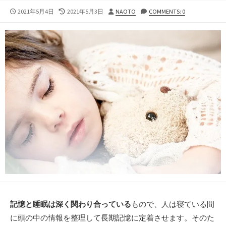
公
最
投
2021年5月4日
2021年5月3日
NAOTO
COMMENTS: 0
開
終
稿
日
更
者
新
日
記憶と睡眠は深く関わり合っている
もので、人は寝ている間
に頭の中の情報を整理して長期記憶に定着させます。そのた