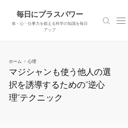
コ
ン
毎日にプラスパワー
テ
検
メ
体・心・仕事力を鍛える科学の知識を毎日
ン
索
ニ
アップ
ツ
切
ュ
へ
り
ー
替
ス
え
キ
ッ
ホーム
>
心理
プ
マジシャンも使う他人の選
択を誘導するための”逆心
理”テクニック