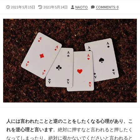
公
最
投
2021年5月15日
2021年5月14日
NAOTO
COMMENTS: 0
開
終
稿
日
更
者
新
日
人には言われたことと逆のことをしたくなる心理があり、こ
れを逆心理と言います
。絶対に押すなと言われると押したく
なってしまったり、絶対に覗かないでくださいと言われると