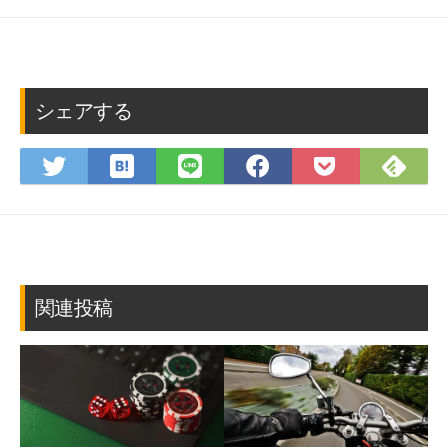
シェアする
は
Fee
Twitter
LINE
Facebook
Pocket
て
で
で
で
で
に
な
購
シ
シ
シ
保
ブ
読
ェ
ェ
ェ
存
ッ
ア
ア
ア
ク
マ
関連投稿
ー
ク
に
保
存