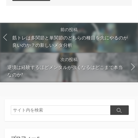
ン
ト
す
る
前の投稿
筋トレは多関節と単関節のどちらの種目を先にやるのが
良いのか？の新しいメタ分析
次の投稿
逆境は経験するほどメンタルが強くなるはどこまで本当
なのか?
検
検
索
索