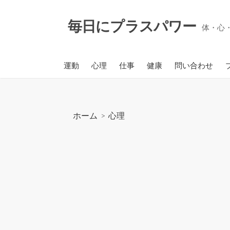
コ
ン
毎日にプラスパワー
体・心
テ
ン
ツ
運動
心理
仕事
健康
問い合わせ
へ
ス
キ
ッ
ホーム
>
心理
プ