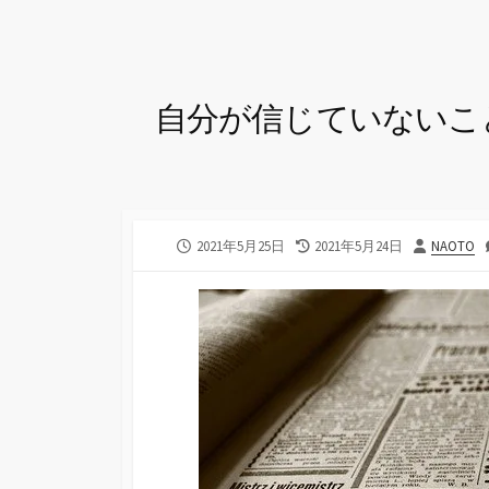
自分が信じていないこ
公
最
投
2021年5月25日
2021年5月24日
NAOTO
開
終
稿
日
更
者
新
日