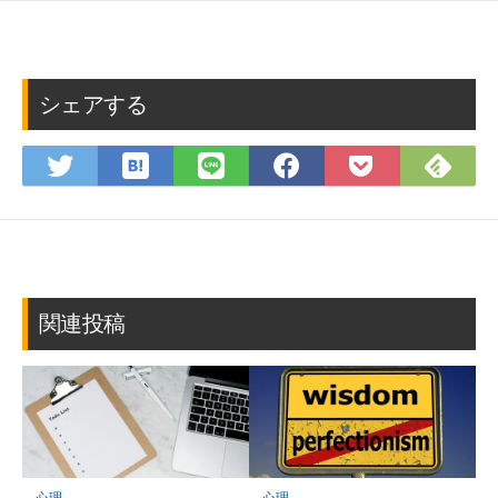
シェアする
は
Fee
Twitter
LINE
Facebook
Pocket
て
で
で
で
で
に
な
購
シ
シ
シ
保
ブ
読
ェ
ェ
ェ
存
ッ
ア
ア
ア
ク
マ
関連投稿
ー
ク
に
保
存
心理
心理