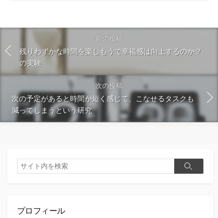
ト
す
る
前の投稿
残りわずかな時間を楽しもうで幸福感は向上するのか？
の実験
次の投稿
次の予定があると時間が短く感じて、こなせるタスクも
減ってしまうという研究
検
検
索
索
プロフィール