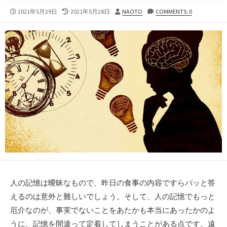
公
最
投
2021年5月29日
2021年5月28日
NAOTO
COMMENTS: 0
開
終
稿
日
更
者
新
日
人の記憶は曖昧なもので、昨日の食事の内容ですらパッと答
えるのは意外と難しいでしょう。そして、人の記憶でもっと
厄介なのが、事実でないことをあたかも本当にあったかのよ
うに、記憶を間違って定着してしまうことがある点です。遠