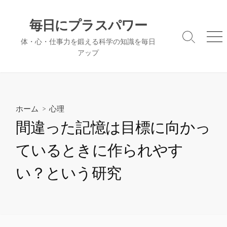
コ
ン
毎日にプラスパワー
テ
検
メ
体・心・仕事力を鍛える科学の知識を毎日
ン
索
ニ
アップ
ツ
切
ュ
へ
り
ー
替
ス
え
キ
ッ
ホーム
>
心理
プ
間違った記憶は目標に向かっ
ているときに作られやす
い？という研究