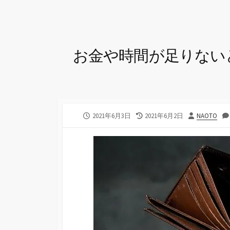
お金や時間が足りない
公
最
投
2021年6月3日
2021年6月2日
NAOTO
開
終
稿
日
更
者
新
日