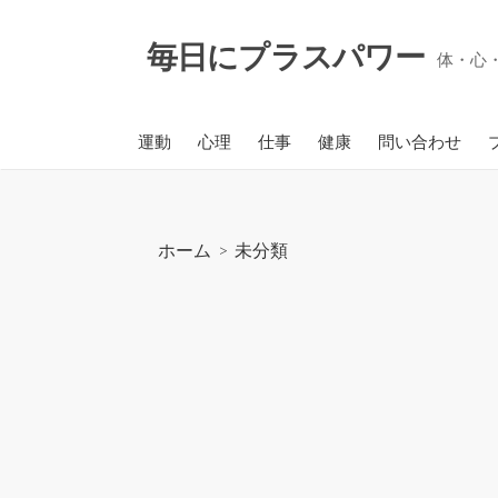
コ
ン
毎日にプラスパワー
体・心
テ
ン
ツ
運動
心理
仕事
健康
問い合わせ
へ
ス
キ
ッ
ホーム
>
未分類
プ