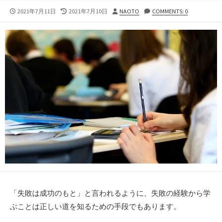
公
最
投
2021年7月11日
2021年7月10日
NAOTO
COMMENTS: 0
開
終
稿
日
更
者
新
日
「失敗は成功のもと」と言われるように、失敗の経験から学
ぶことは正しい道を知るための手段でもあります。