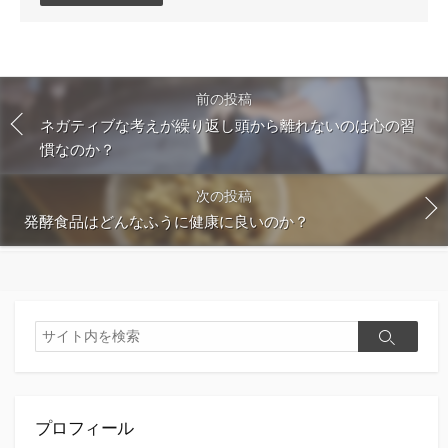
ン
ト
す
る
前の投稿
ネガティブな考えが繰り返し頭から離れないのは心の習
慣なのか？
次の投稿
発酵食品はどんなふうに健康に良いのか？
検
検
索
索
プロフィール