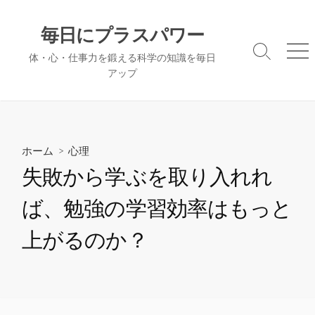
コ
ン
毎日にプラスパワー
テ
検
メ
体・心・仕事力を鍛える科学の知識を毎日
ン
索
ニ
アップ
ツ
切
ュ
へ
り
ー
替
ス
え
キ
ッ
ホーム
>
心理
プ
失敗から学ぶを取り入れれ
ば、勉強の学習効率はもっと
上がるのか？