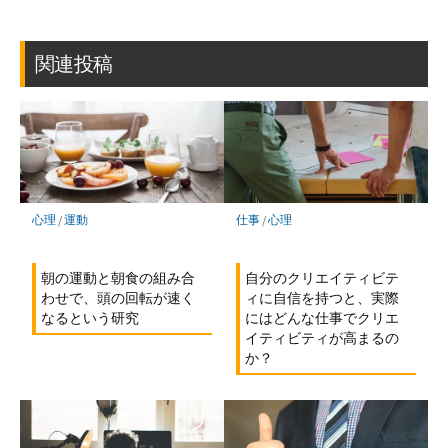
ッ
ア
ア
ア
ク
マ
関連投稿
ー
ク
に
保
存
心理
/
運動
仕事
/
心理
朝の運動と朝食の組み合
自分のクリエイティビテ
わせで、頭の回転が速く
ィに自信を持つと、実際
なるという研究
にはどんな仕事でクリエ
イティビティが高まるの
か？