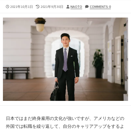
公
最
投
2021年10月1日
2021年9月30日
NAOTO
COMMENTS: 0
開
終
稿
日
更
者
新
日
日本ではまだ終身雇用の文化が強いですが、アメリカなどの
外国では転職を繰り返して、自分のキャリアアップをするよ