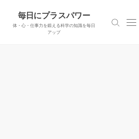
コ
ン
毎日にプラスパワー
テ
検
メ
体・心・仕事力を鍛える科学の知識を毎日
ン
索
ニ
アップ
ツ
切
ュ
へ
り
ー
替
ス
え
キ
ッ
プ