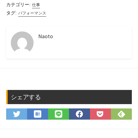
カテゴリー:
仕事
タグ:
パフォーマンス
Naoto
シェアする
は
Fee
Twitter
LINE
Facebook
Pocket
て
で
で
で
で
に
な
購
シ
シ
シ
保
ブ
読
ェ
ェ
ェ
存