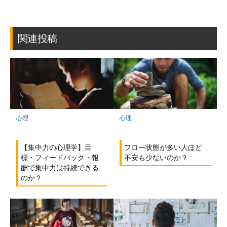
ブ
読
ェ
ェ
ェ
存
ッ
ア
ア
ア
ク
マ
関連投稿
ー
ク
に
保
存
心理
心理
フロー状態が多い人ほど
【集中力の心理学】目
不安も少ないのか？
標・フィードバック・報
酬で集中力は持続できる
のか？