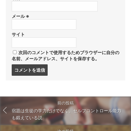
メール
※
サイト
次回のコメントで使用するためブラウザーに自分の
名前、メールアドレス、サイトを保存する。
コ
メ
ン
ト
す
る
前の投稿
宿題は生徒の学力だけでなく、セルフコントロール能力
も鍛えている説