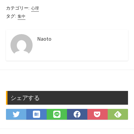
カテゴリー:
心理
タグ:
集中
Naoto
シェアする
は
Fee
Twitter
LINE
Facebook
Pocket
て
で
で
で
で
に
な
購
シ
シ
シ
保