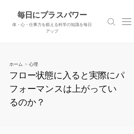
コ
ン
毎日にプラスパワー
テ
検
メ
体・心・仕事力を鍛える科学の知識を毎日
ン
索
ニ
アップ
ツ
切
ュ
へ
り
ー
替
ス
え
キ
ッ
ホーム
>
心理
プ
フロー状態に入ると実際にパ
フォーマンスは上がってい
るのか？