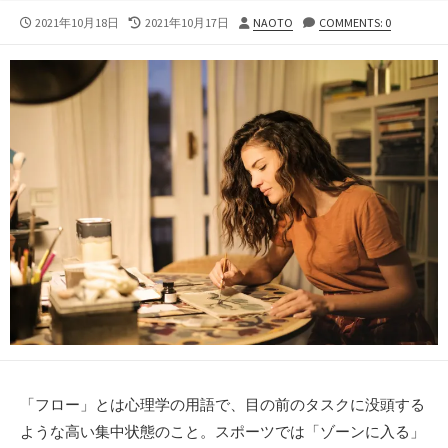
公
最
投
2021年10月18日
2021年10月17日
NAOTO
COMMENTS: 0
開
終
稿
日
更
者
新
日
「フロー」とは心理学の用語で、目の前のタスクに没頭する
ような高い集中状態のこと。スポーツでは「ゾーンに入る」