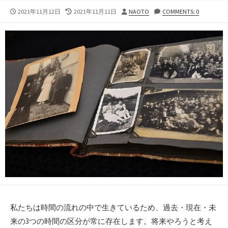
公
最
投
2021年11月12日
2021年11月11日
NAOTO
COMMENTS: 0
開
終
稿
日
更
者
新
日
私たちは時間の流れの中で生きているため、過去・現在・未
来の3つの時間の区分が常に存在します。将来やろうと考え