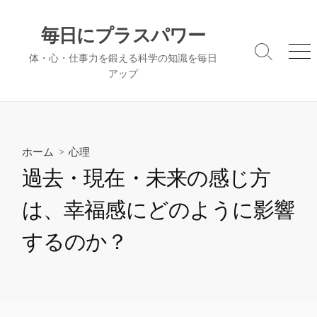
コ
ン
毎日にプラスパワー
テ
検
メ
体・心・仕事力を鍛える科学の知識を毎日
ン
索
ニ
アップ
ツ
切
ュ
へ
り
ー
替
ス
え
キ
ッ
ホーム
>
心理
プ
過去・現在・未来の感じ方
は、幸福感にどのように影響
するのか？