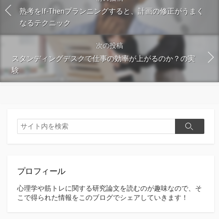
熟考をIf-Thenプランニングすると、計画の修正がうまく
なるテクニック
次の投稿
スタンディングデスクで仕事の効率が上がるのか？の実
験
検
検
索
索
プロフィール
心理学や筋トレに関する研究論文を読むのが趣味なので、そ
こで得られた情報をこのブログでシェアしていきます！