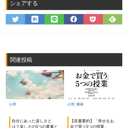
シェアする
は
Fee
Twitter
LINE
Facebook
Pocket
て
で
で
で
で
に
な
購
シ
シ
シ
保
ブ
読
ェ
ェ
ェ
存
ッ
ア
ア
ア
ク
マ
関連投稿
ー
ク
に
保
存
心理
心理
/
書籍
自分にあった楽しさと
【良書要約】「幸せをお
は？楽しさの5つの要素と
金で買う5つの授業」