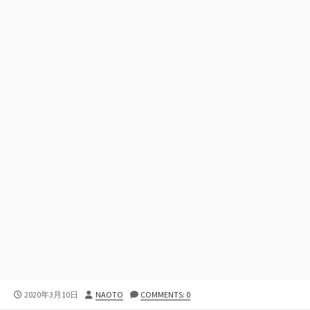
公
投
2020年3月10日
NAOTO
COMMENTS: 0
開
稿