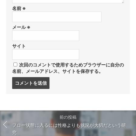
名前
※
メール
※
サイト
次回のコメントで使用するためブラウザーに自分の
名前、メールアドレス、サイトを保存する。
コ
メ
ン
ト
す
る
前の投稿
フロー状態に入るには性格よりも状況が大切だという研
究