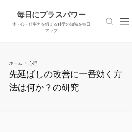
コ
ン
毎日にプラスパワー
テ
検
メ
体・心・仕事力を鍛える科学の知識を毎日
ン
索
ニ
アップ
ツ
切
ュ
へ
り
ー
替
ス
え
キ
ッ
ホーム
>
心理
プ
先延ばしの改善に一番効く方
法は何か？の研究