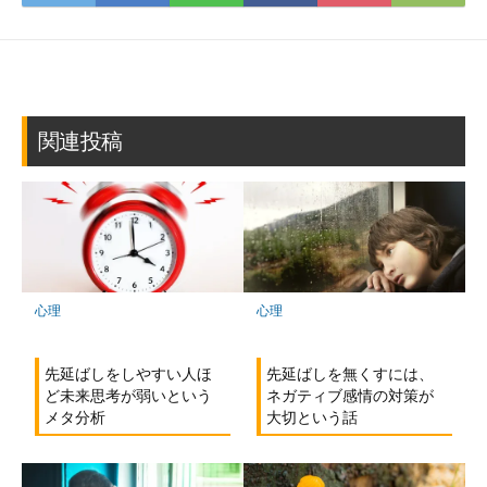
て
で
で
で
で
に
な
購
シ
シ
シ
保
ブ
読
ェ
ェ
ェ
存
ッ
ア
ア
ア
ク
マ
関連投稿
ー
ク
に
保
存
心理
心理
先延ばしを無くすには、
先延ばしをしやすい人ほ
ネガティブ感情の対策が
ど未来思考が弱いという
大切という話
メタ分析