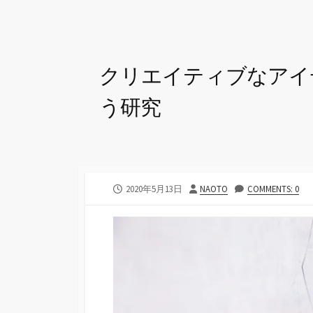
クリエイティブなアイ
う研究
公
投
2020年5月13日
NAOTO
COMMENTS: 0
開
稿
日
者