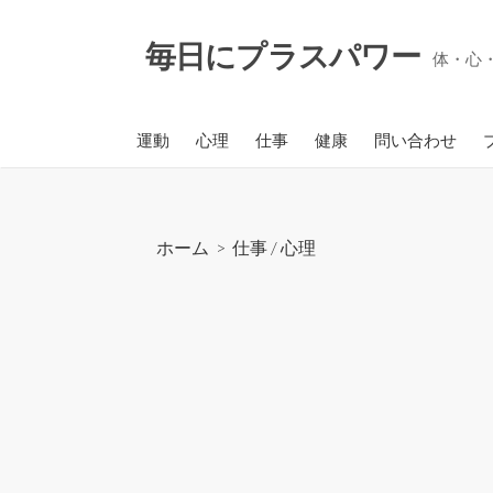
コ
ン
毎日にプラスパワー
体・心
テ
ン
ツ
運動
心理
仕事
健康
問い合わせ
へ
ス
キ
ッ
ホーム
>
仕事
/
心理
プ