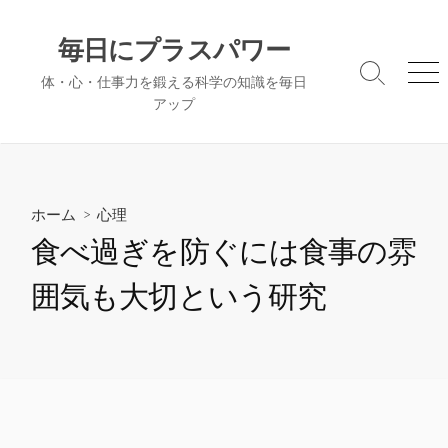
コ
ン
毎日にプラスパワー
テ
検
メ
体・心・仕事力を鍛える科学の知識を毎日
ン
索
ニ
アップ
ツ
切
ュ
へ
り
ー
替
ス
え
キ
ッ
ホーム
>
心理
プ
食べ過ぎを防ぐには食事の雰
囲気も大切という研究