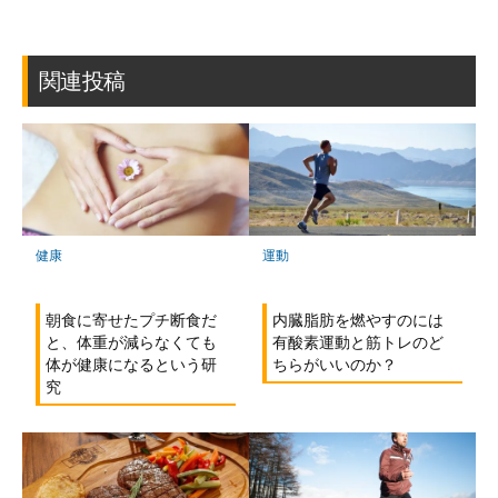
ブ
読
ェ
ェ
ェ
存
ッ
ア
ア
ア
ク
マ
関連投稿
ー
ク
に
保
存
健康
運動
朝食に寄せたプチ断食だ
内臓脂肪を燃やすのには
と、体重が減らなくても
有酸素運動と筋トレのど
体が健康になるという研
ちらがいいのか？
究