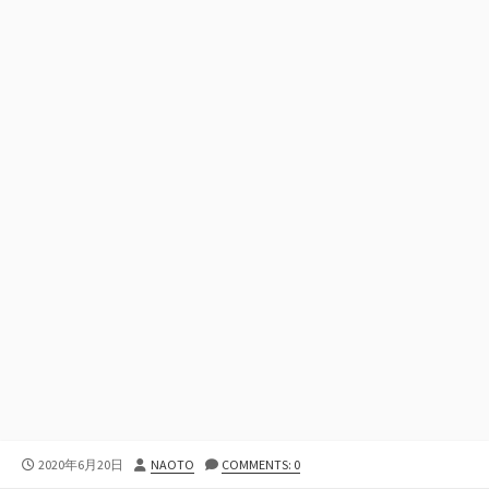
公
投
2020年6月20日
NAOTO
COMMENTS: 0
開
稿