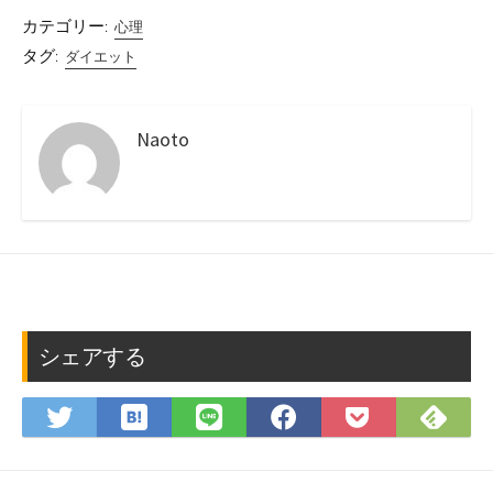
カテゴリー:
心理
タグ:
ダイエット
Naoto
シェアする
は
Fee
Twitter
LINE
Facebook
Pocket
て
で
で
で
で
に
な
購
シ
シ
シ
保