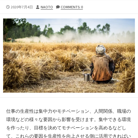
公
投
2020年7月4日
NAOTO
COMMENTS: 0
開
稿
日
者
仕事の生産性は集中力やモチベーション、人間関係、職場の
環境などの様々な要因から影響を受けます。集中できる環境
を作ったり、目標を決めてモチベーションを高めるなどし
て、これらの要因を生産性を向上させる側に活用できればい