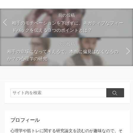
す
る
前の投稿
相手のモチベーションを下げずに、ネガティブなフィー
ドバックを伝える３つのポイントとは？
次の投稿
相手の立場になって考えるで、本当に偏見はなくなるの
か？の心理学の研究
検
検
索
索
プロフィール
心理学や筋トレに関する研究論文を読むのが趣味なので、そ