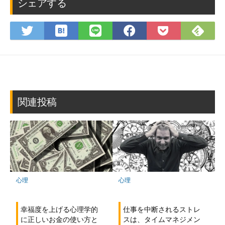
シェアする
は
Fee
Twitter
LINE
Facebook
Pocket
て
で
で
で
で
に
な
購
シ
シ
シ
保
ブ
読
ェ
ェ
ェ
存
ッ
ア
ア
ア
ク
マ
関連投稿
ー
ク
に
保
存
心理
心理
幸福度を上げる心理学的
仕事を中断されるストレ
に正しいお金の使い方と
スは、タイムマネジメン