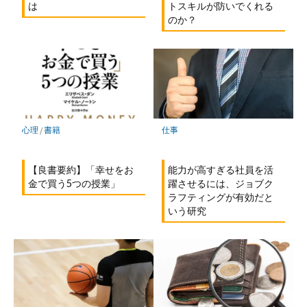
は
トスキルが防いでくれる
のか？
心理
/
書籍
仕事
【良書要約】「幸せをお
能力が高すぎる社員を活
金で買う5つの授業」
躍させるには、ジョブク
ラフティングが有効だと
いう研究