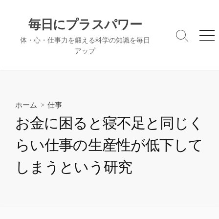
コ
ン
毎日にプラスパワー
テ
検
メ
体・心・仕事力を鍛える科学の知識を毎日
ン
索
ニ
アップ
ツ
切
ュ
へ
り
ー
替
ス
え
キ
ッ
ホーム
>
仕事
プ
お金に困ると寝不足と同じく
らい仕事の生産性が低下して
しまうという研究